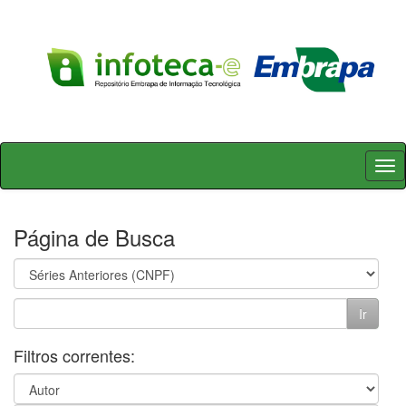
Skip
navigation
Página de Busca
Filtros correntes: