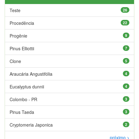
Teste
26
Procedência
22
Progênie
9
Pinus Elliottii
7
Clone
5
Araucária Angustifólia
4
Eucalyptus dunnii
4
Colombo - PR
3
Pinus Taeda
3
Cryptomeria Japonica
2
próximo >