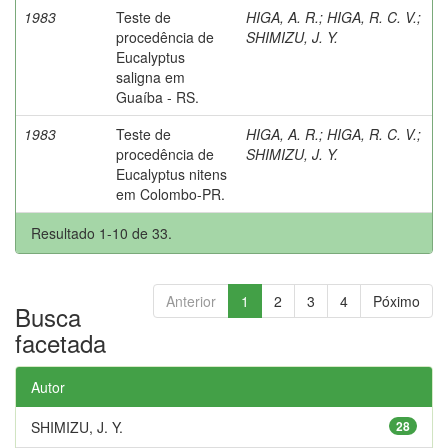
1983
Teste de
HIGA, A. R.
;
HIGA, R. C. V.
;
procedência de
SHIMIZU, J. Y.
Eucalyptus
saligna em
Guaíba - RS.
1983
Teste de
HIGA, A. R.
;
HIGA, R. C. V.
;
procedência de
SHIMIZU, J. Y.
Eucalyptus nitens
em Colombo-PR.
Resultado 1-10 de 33.
Anterior
1
2
3
4
Póximo
Busca
facetada
Autor
SHIMIZU, J. Y.
28