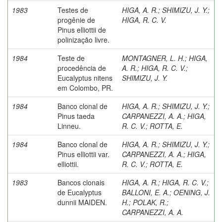
1983
Testes de
HIGA, A. R.
;
SHIMIZU, J. Y.
;
progênie de
HIGA, R. C. V.
Pinus elliottii de
polinização livre.
1984
Teste de
MONTAGNER, L. H.
;
HIGA,
procedência de
A. R.
;
HIGA, R. C. V.
;
Eucalyptus nitens
SHIMIZU, J. Y.
em Colombo, PR.
1984
Banco clonal de
HIGA, A. R.
;
SHIMIZU, J. Y.
;
Pinus taeda
CARPANEZZI, A. A.
;
HIGA,
Linneu.
R. C. V.
;
ROTTA, E.
1984
Banco clonal de
HIGA, A. R.
;
SHIMIZU, J. Y.
;
Pinus elliottii var.
CARPANEZZI, A. A.
;
HIGA,
elliottii.
R. C. V.
;
ROTTA, E.
1983
Bancos clonais
HIGA, A. R.
;
HIGA, R. C. V.
;
de Eucalyptus
BALLONI, E. A.
;
OENING, J.
dunnii MAIDEN.
H.
;
POLAK, R.
;
CARPANEZZI, A. A.