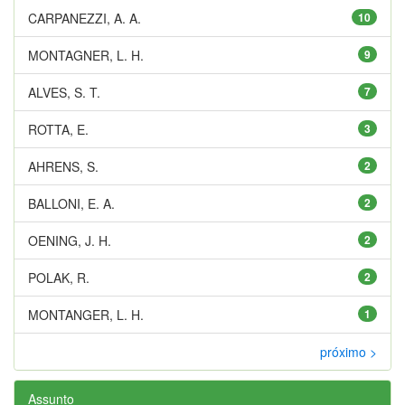
CARPANEZZI, A. A.
10
MONTAGNER, L. H.
9
ALVES, S. T.
7
ROTTA, E.
3
AHRENS, S.
2
BALLONI, E. A.
2
OENING, J. H.
2
POLAK, R.
2
MONTANGER, L. H.
1
próximo >
Assunto