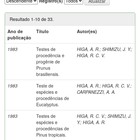
Registro(s)
Resultado 1-10 de 33.
Ano de
Título
Autor(es)
publicação
1983
Testes de
HIGA, A. R.
;
SHIMIZU, J. Y.
;
procedência e
HIGA, R. C. V.
progênie de
Prunus
brasiliensis.
1983
Teste de
HIGA, A. R.
;
HIGA, R. C. V.
;
espécies e
CARPANEZZI, A. A.
procedências de
Eucalyptus.
1983
Testes de
HIGA, R. C. V.
;
SHIMIZU, J.
espécies e
Y.
;
HIGA, A. R.
procedências de
Pinus tropicais.