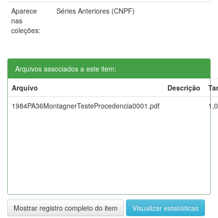
Aparece
Séries Anteriores (CNPF)
nas
coleções:
Arquivos associados a este item:
Arquivo
Descrição
Ta
1984PA36MontagnerTesteProcedencia0001.pdf
1,
Mostrar registro completo do item
Visualizar estatísticas