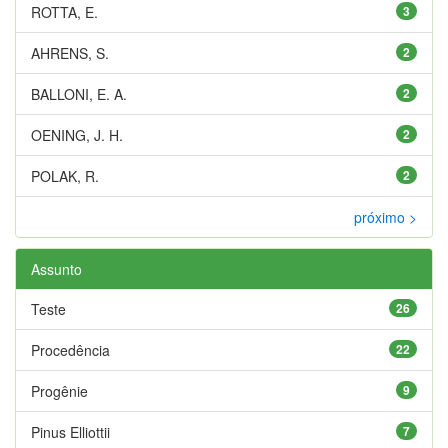
ROTTA, E.
3
AHRENS, S.
2
BALLONI, E. A.
2
OENING, J. H.
2
POLAK, R.
2
próximo >
Assunto
Teste
26
Procedência
22
Progênie
9
Pinus Elliottii
7