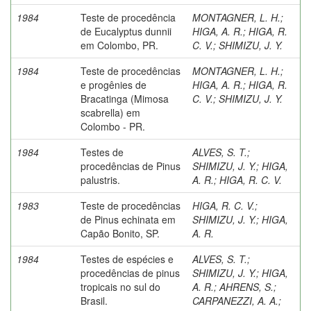
1984
Teste de procedência
MONTAGNER, L. H.
;
de Eucalyptus dunnii
HIGA, A. R.
;
HIGA, R.
em Colombo, PR.
C. V.
;
SHIMIZU, J. Y.
1984
Teste de procedências
MONTAGNER, L. H.
;
e progênies de
HIGA, A. R.
;
HIGA, R.
Bracatinga (Mimosa
C. V.
;
SHIMIZU, J. Y.
scabrella) em
Colombo - PR.
1984
Testes de
ALVES, S. T.
;
procedências de Pinus
SHIMIZU, J. Y.
;
HIGA,
palustris.
A. R.
;
HIGA, R. C. V.
1983
Teste de procedências
HIGA, R. C. V.
;
de Pinus echinata em
SHIMIZU, J. Y.
;
HIGA,
Capão Bonito, SP.
A. R.
1984
Testes de espécies e
ALVES, S. T.
;
procedências de pinus
SHIMIZU, J. Y.
;
HIGA,
tropicais no sul do
A. R.
;
AHRENS, S.
;
Brasil.
CARPANEZZI, A. A.
;