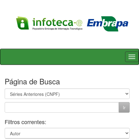
Skip
navigation
Página de Busca
Filtros correntes: