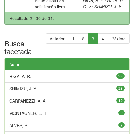
Pinus elliottii de
HIGA, A. R.
;
HIGA, R.
polinização livre.
C. V.
;
SHIMIZU, J. Y.
Resultado 21-30 de 34.
Anterior
1
2
3
4
Póximo
Busca
facetada
Autor
HIGA, A. R.
33
SHIMIZU, J. Y.
28
CARPANEZZI, A. A.
10
MONTAGNER, L. H.
9
ALVES, S. T.
7