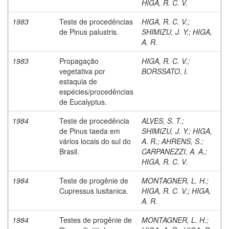
HIGA, R. C. V.
1983
Teste de procedências
HIGA, R. C. V.
;
de Pinus palustris.
SHIMIZU, J. Y.
;
HIGA,
A. R.
1983
Propagação
HIGA, R. C. V.
;
vegetativa por
BORSSATO, I.
estaquia de
espécies/procedências
de Eucalyptus.
1984
Teste de procedência
ALVES, S. T.
;
de Pinus taeda em
SHIMIZU, J. Y.
;
HIGA,
vários locais do sul do
A. R.
;
AHRENS, S.
;
Brasil.
CARPANEZZI, A. A.
;
HIGA, R. C. V.
1984
Teste de progênie de
MONTAGNER, L. H.
;
Cupressus lusitanica.
HIGA, R. C. V.
;
HIGA,
A. R.
1984
Testes de progênie de
MONTAGNER, L. H.
;