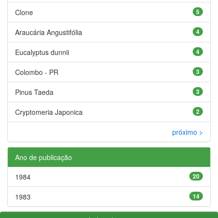
Clone
5
Araucária Angustifólia
4
Eucalyptus dunnii
4
Colombo - PR
3
Pinus Taeda
3
Cryptomeria Japonica
2
próximo >
Ano de publicação
1984
20
1983
14