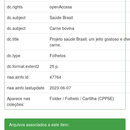
dc.rights
openAccess
dc.subject
Saúde Brasil
dc.subject
Carne bovina
dc.title
Projeto saúde Brasil: um jeito gostoso e di
carne.
dc.type
Folhetos
dc.format.extent2
25 p.
riaa.ainfo.id
47764
riaa.ainfo.lastupdate
2023-06-07
Aparece nas
Folder / Folheto / Cartilha (CPPSE)
coleções:
Arquivos associados a este item: