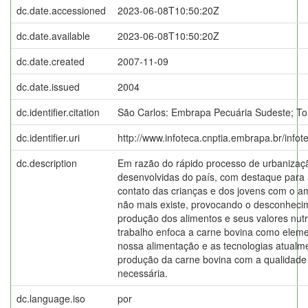
dc.date.accessioned
2023-06-08T10:50:20Z
dc.date.available
2023-06-08T10:50:20Z
dc.date.created
2007-11-09
dc.date.issued
2004
dc.identifier.citation
São Carlos: Embrapa Pecuária Sudeste; Tor
dc.identifier.uri
http://www.infoteca.cnptia.embrapa.br/info
dc.description
Em razão do rápido processo de urbanizaç
desenvolvidas do país, com destaque para 
contato das crianças e dos jovens com o a
não mais existe, provocando o desconheci
produção dos alimentos e seus valores nutr
trabalho enfoca a carne bovina como eleme
nossa alimentação e as tecnologias atualm
produção da carne bovina com a qualidade
necessária.
dc.language.iso
por