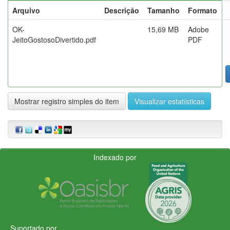
Arquivo
Descrição
Tamanho
Formato
OK-
15,69 MB
Adobe
JeitoGostosoDivertido.pdf
PDF
Mostrar registro simples do item
Visualizar estatísticas
Indexado por
Suportado por