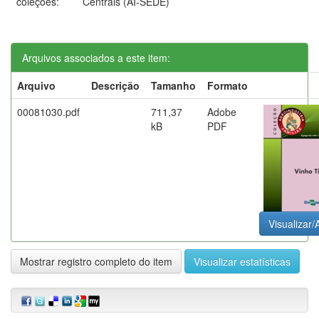
coleções:
Centrais (AI-SEDE)
Arquivos associados a este item:
Arquivo
Descrição
Tamanho
Formato
00081030.pdf
711,37
Adobe
kB
PDF
Visualizar/
Mostrar registro completo do item
Visualizar estatísticas