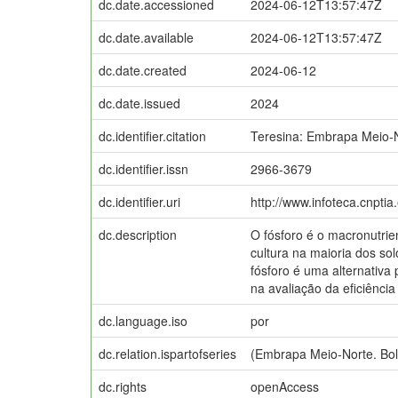
dc.date.accessioned
2024-06-12T13:57:47Z
dc.date.available
2024-06-12T13:57:47Z
dc.date.created
2024-06-12
dc.date.issued
2024
dc.identifier.citation
Teresina: Embrapa Meio-N
dc.identifier.issn
2966-3679
dc.identifier.uri
http://www.infoteca.cnpti
dc.description
O fósforo é o macronutrie
cultura na maioria dos sol
fósforo é uma alternativa 
na avaliação da eficiência
dc.language.iso
por
dc.relation.ispartofseries
(Embrapa Meio-Norte. Bol
dc.rights
openAccess