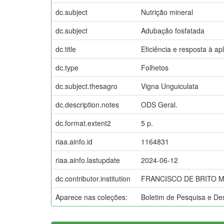
dc.subject
Nutrição mineral
dc.subject
Adubação fosfatada
dc.title
Eficiência e resposta à ap
dc.type
Folhetos
dc.subject.thesagro
Vigna Unguiculata
dc.description.notes
ODS Geral.
dc.format.extent2
5 p.
riaa.ainfo.id
1164831
riaa.ainfo.lastupdate
2024-06-12
dc.contributor.institution
FRANCISCO DE BRITO M
Aparece nas coleções:
Boletim de Pesquisa e D