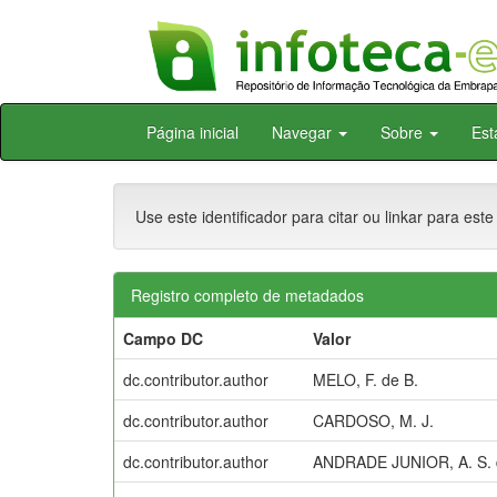
Skip
Página inicial
Navegar
Sobre
Est
navigation
Use este identificador para citar ou linkar para este
Registro completo de metadados
Campo DC
Valor
dc.contributor.author
MELO, F. de B.
dc.contributor.author
CARDOSO, M. J.
dc.contributor.author
ANDRADE JUNIOR, A. S. 