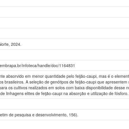
orte, 2024.
a.embrapa.br/infoteca/handle/doc/1164831
nte absorvido em menor quantidade pelo feijão-caupi, mas é o element
os brasileiros. A seleção de genótipos de feijão-caupi que apresentem 
para os cultivos realizados em solos com baixa disponibilidade desse nu
 de linhagens elites de feijão-caupi na absorção e utilização de fósforo.
etim de pesquisa e desenvolvimento, 156).