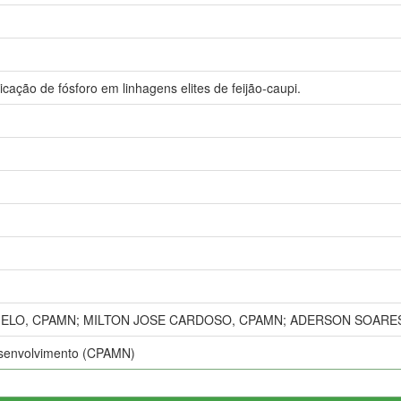
licação de fósforo em linhagens elites de feijão-caupi.
ELO, CPAMN; MILTON JOSE CARDOSO, CPAMN; ADERSON SOARE
esenvolvimento (CPAMN)