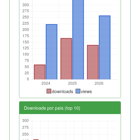
downloads
views
Downloads por país (top 10)