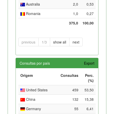
Australia
2,0
0,53
Romania
1,0
0,27
375,0
100,00
previous
1/3
show all
next
Consultas por país
Export
Origem
Consultas
Perc.
(%)
United States
459
53,50
China
132
15,38
Germany
55
6,41