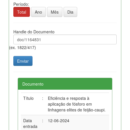
Período:
Total
Ano
Mês
Dia
Handle do Documento
(ex. 1822/417)
Documento
Título
:
Eficiência e resposta à
aplicação de fósforo em
linhagens elites de feijão-caupi.
Data
:
12-06-2024
entrada