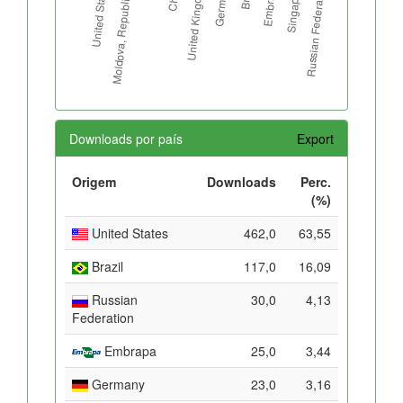
Downloads por país
Export
Origem
Downloads
Perc.
(%)
United States
462,0
63,55
Brazil
117,0
16,09
Russian
30,0
4,13
Federation
Embrapa
25,0
3,44
Germany
23,0
3,16