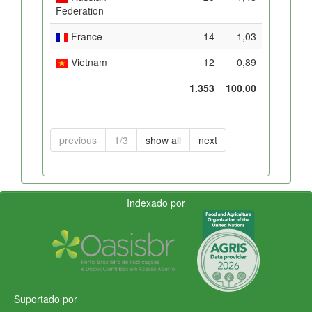
Federation
France
14
1,03
Vietnam
12
0,89
1.353
100,00
previous
1/3
show all
next
Indexado por
Suportado por