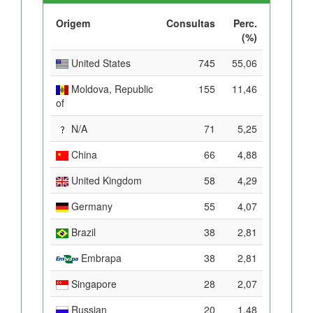
Origem
Consultas
Perc.
(%)
United States
745
55,06
Moldova, Republic
155
11,46
of
N/A
71
5,25
China
66
4,88
United Kingdom
58
4,29
Germany
55
4,07
Brazil
38
2,81
Embrapa
38
2,81
Singapore
28
2,07
Russian
20
1,48