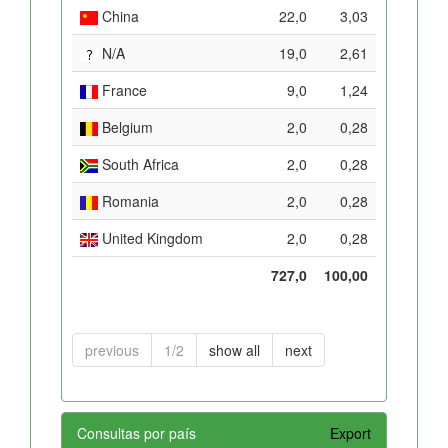
China
22,0
3,03
N/A
19,0
2,61
France
9,0
1,24
Belgium
2,0
0,28
South Africa
2,0
0,28
Romania
2,0
0,28
United Kingdom
2,0
0,28
727,0
100,00
previous
1/2
show all
next
Consultas por país
Export