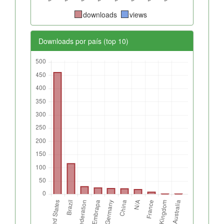
downloads
views
Downloads por país (top 10)