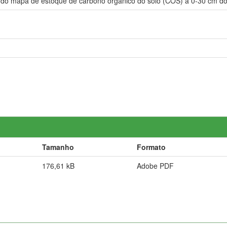
o do mapa de estoque de carbono orgânico do solo (COS) a 0-30 cm do 
Tamanho
Formato
176,61 kB
Adobe PDF