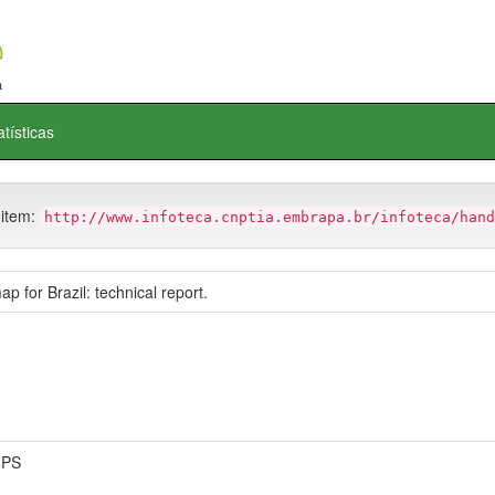
atísticas
 item:
http://www.infoteca.cnptia.embrapa.br/infoteca/hand
p for Brazil: technical report.
NPS