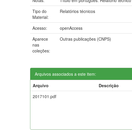
Notas:
Título em português: Relatório técnic
Tipo do
Relatórios técnicos
Material:
Acesso:
openAccess
Aparece
Outras publicações (CNPS)
nas
coleções:
Arquivos associados a este item:
Arquivo
Descrição
2017101.pdf