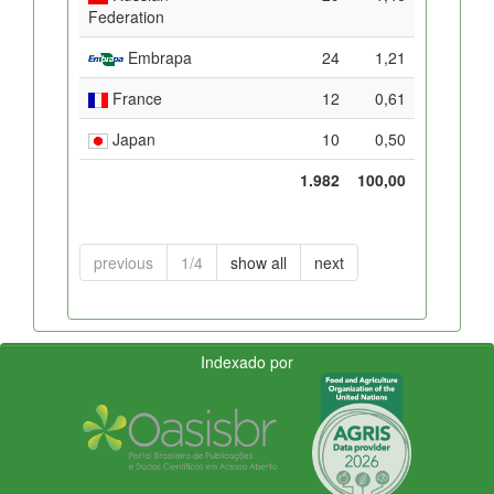
Federation
Embrapa
24
1,21
France
12
0,61
Japan
10
0,50
1.982
100,00
previous
1/4
show all
next
Indexado por