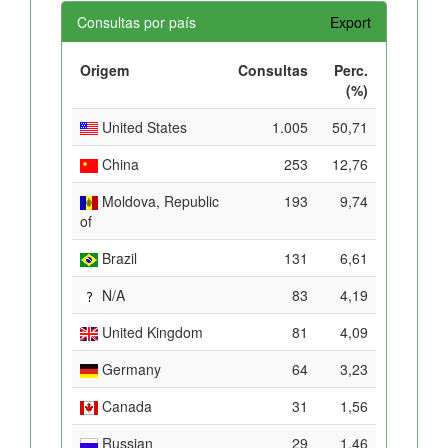
Consultas por país
Export
Origem
Consultas
Perc.
(%)
United States
1.005
50,71
China
253
12,76
Moldova, Republic
193
9,74
of
Brazil
131
6,61
N/A
83
4,19
United Kingdom
81
4,09
Germany
64
3,23
Canada
31
1,56
Russian
29
1,46