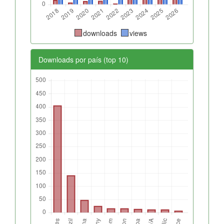
downloads
views
Downloads por país (top 10)