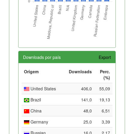
Downloads por país
Export
Origem
Downloads
Perc.
(%)
United States
406,0
55,09
Brazil
141,0
19,13
China
48,0
6,51
Germany
25,0
3,39
Russian
16,0
2,17