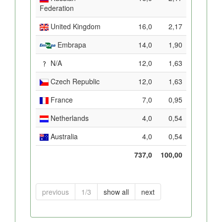
Federation
United Kingdom
16,0
2,17
Embrapa
14,0
1,90
N/A
12,0
1,63
Czech Republic
12,0
1,63
France
7,0
0,95
Netherlands
4,0
0,54
Australia
4,0
0,54
737,0
100,00
previous
1/3
show all
next