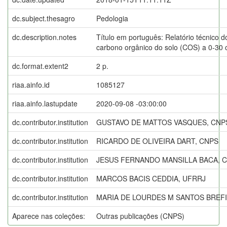
dc.subject.thesagro
Pedologia
dc.description.notes
Título em português: Relatório técnico
carbono orgânico do solo (COS) a 0-30 c
dc.format.extent2
2 p.
riaa.ainfo.id
1085127
riaa.ainfo.lastupdate
2020-09-08 -03:00:00
dc.contributor.institution
GUSTAVO DE MATTOS VASQUES, CNP
dc.contributor.institution
RICARDO DE OLIVEIRA DART, CNPS
dc.contributor.institution
JESUS FERNANDO MANSILLA BACA, 
dc.contributor.institution
MARCOS BACIS CEDDIA, UFRRJ
dc.contributor.institution
MARIA DE LOURDES M SANTOS BREFI
Aparece nas coleções:
Outras publicações (CNPS)