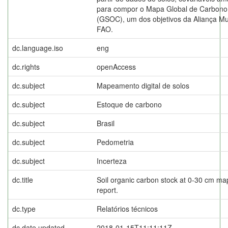
para compor o Mapa Global de Carbono
(GSOC), um dos objetivos da Aliança Mu
FAO.
dc.language.iso
eng
dc.rights
openAccess
dc.subject
Mapeamento digital de solos
dc.subject
Estoque de carbono
dc.subject
Brasil
dc.subject
Pedometria
dc.subject
Incerteza
dc.title
Soil organic carbon stock at 0-30 cm map 
report.
dc.type
Relatórios técnicos
dc.date.updated
2018-01-15T11:11:11Z