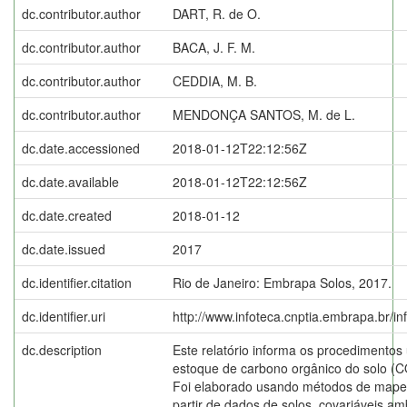
dc.contributor.author
DART, R. de O.
dc.contributor.author
BACA, J. F. M.
dc.contributor.author
CEDDIA, M. B.
dc.contributor.author
MENDONÇA SANTOS, M. de L.
dc.date.accessioned
2018-01-12T22:12:56Z
dc.date.available
2018-01-12T22:12:56Z
dc.date.created
2018-01-12
dc.date.issued
2017
dc.identifier.citation
Rio de Janeiro: Embrapa Solos, 2017.
dc.identifier.uri
http://www.infoteca.cnptia.embrapa.br/i
dc.description
Este relatório informa os procedimentos 
estoque de carbono orgânico do solo (C
Foi elaborado usando métodos de mapea
partir de dados de solos, covariáveis amb