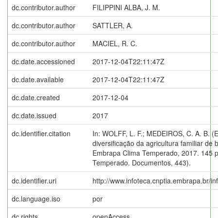
dc.contributor.author
FILIPPINI ALBA, J. M.
dc.contributor.author
SATTLER, A.
dc.contributor.author
MACIEL, R. C.
dc.date.accessioned
2017-12-04T22:11:47Z
dc.date.available
2017-12-04T22:11:47Z
dc.date.created
2017-12-04
dc.date.issued
2017
dc.identifier.citation
In: WOLFF, L. F.; MEDEIROS, C. A. B. (Ed
diversificação da agricultura familiar de 
Embrapa Clima Temperado, 2017. 145 p
Temperado. Documentos, 443).
dc.identifier.uri
http://www.infoteca.cnptia.embrapa.br/i
dc.language.iso
por
dc.rights
openAccess