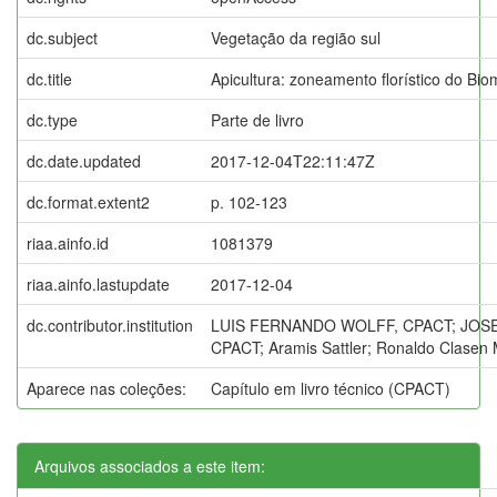
dc.subject
Vegetação da região sul
dc.title
Apicultura: zoneamento florístico do Bi
dc.type
Parte de livro
dc.date.updated
2017-12-04T22:11:47Z
dc.format.extent2
p. 102-123
riaa.ainfo.id
1081379
riaa.ainfo.lastupdate
2017-12-04
dc.contributor.institution
LUIS FERNANDO WOLFF, CPACT; JOSE 
CPACT; Aramis Sattler; Ronaldo Clasen 
Aparece nas coleções:
Capítulo em livro técnico (CPACT)
Arquivos associados a este item: