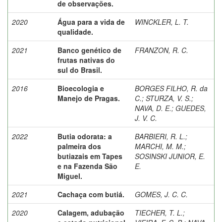
de observações.
2020
Água para a vida de
WINCKLER, L. T.
qualidade.
2021
Banco genético de
FRANZON, R. C.
frutas nativas do
sul do Brasil.
2016
Bioecologia e
BORGES FILHO, R. da
Manejo de Pragas.
C.
;
STURZA, V. S.
;
NAVA, D. E.
;
GUEDES,
J. V. C.
2022
Butia odorata: a
BARBIERI, R. L.
;
palmeira dos
MARCHI, M. M.
;
butiazais em Tapes
SOSINSKI JUNIOR, E.
e na Fazenda São
E.
Miguel.
2021
Cachaça com butiá.
GOMES, J. C. C.
2020
Calagem, adubação
TIECHER, T. L.
;