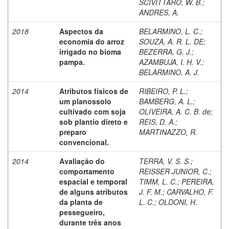
SCIVITTARO, W. B.
;
ANDRES, A.
2018
Aspectos da
BELARMINO, L. C.
;
economia do arroz
SOUZA, A. R. L. DE
;
irrigado no bioma
BEZERRA, G. J.
;
pampa.
AZAMBUJA, I. H. V.
;
BELARMINO, A. J.
2014
Atributos físicos de
RIBEIRO, P. L.
;
um planossolo
BAMBERG, A. L.
;
cultivado com soja
OLIVEIRA, A. C. B. de
;
sob plantio direto e
REIS, D. A.
;
preparo
MARTINAZZO, R.
convencional.
2014
Avaliação do
TERRA, V. S. S.
;
comportamento
REISSER JUNIOR, C.
;
espacial e temporal
TIMM, L. C.
;
PEREIRA,
de alguns atributos
J. F. M.
;
CARVALHO, F.
da planta de
L. C.
;
OLDONI, H.
pessegueiro,
durante três anos