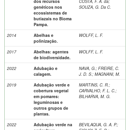
dos recursos
COSTA, F. A. da
;
genéticos nos
SOUZA, G. Da C.
ecossistemas de
butiazais no Bioma
Pampa.
2014
Abelhas e
WOLFF, L. F.
polinização.
2017
Abelhas: agentes
WOLFF, L. F.
de biodiversidade.
2022
Adubação e
NAVA, G.
;
FREIRE, C.
calagem.
J. D. S.
;
MAGNANI, M.
2019
Adubação verde e
MARTINS, C. R.
;
cobertura vegetal
CARVALHO, F. L. C.
;
em pomares:
BILHARVA, M. G.
leguminosas e
outros grupos de
plantas.
2022
Adubação verde na
BEVILAQUA, G. A. P.
;