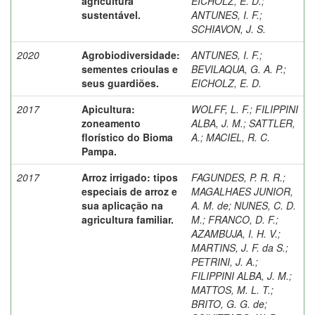
agricultura
EICHOLZ, E. D.
;
sustentável.
ANTUNES, I. F.
;
SCHIAVON, J. S.
2020
Agrobiodiversidade:
ANTUNES, I. F.
;
sementes crioulas e
BEVILAQUA, G. A. P.
;
seus guardiões.
EICHOLZ, E. D.
2017
Apicultura:
WOLFF, L. F.
;
FILIPPINI
zoneamento
ALBA, J. M.
;
SATTLER,
florístico do Bioma
A.
;
MACIEL, R. C.
Pampa.
2017
Arroz irrigado: tipos
FAGUNDES, P. R. R.
;
especiais de arroz e
MAGALHAES JUNIOR,
sua aplicação na
A. M. de
;
NUNES, C. D.
agricultura familiar.
M.
;
FRANCO, D. F.
;
AZAMBUJA, I. H. V.
;
MARTINS, J. F. da S.
;
PETRINI, J. A.
;
FILIPPINI ALBA, J. M.
;
MATTOS, M. L. T.
;
BRITO, G. G. de
;