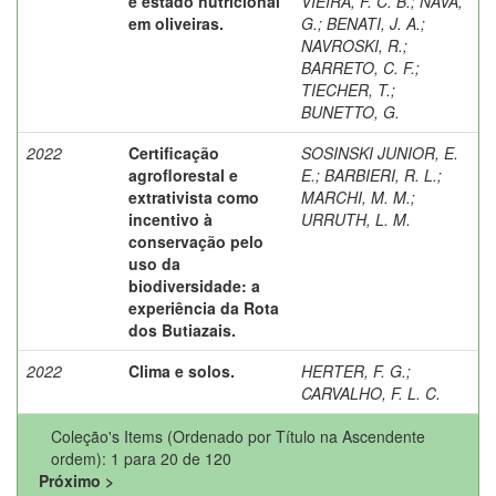
e estado nutricional
VIEIRA, F. C. B.
;
NAVA,
em oliveiras.
G.
;
BENATI, J. A.
;
NAVROSKI, R.
;
BARRETO, C. F.
;
TIECHER, T.
;
BUNETTO, G.
2022
Certificação
SOSINSKI JUNIOR, E.
agroﬂorestal e
E.
;
BARBIERI, R. L.
;
extrativista como
MARCHI, M. M.
;
incentivo à
URRUTH, L. M.
conservação pelo
uso da
biodiversidade: a
experiência da Rota
dos Butiazais.
2022
Clima e solos.
HERTER, F. G.
;
CARVALHO, F. L. C.
Coleção's Items (Ordenado por Título na Ascendente
ordem): 1 para 20 de 120
Próximo >