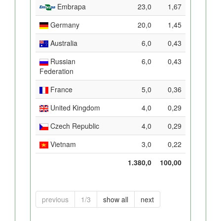
Embrapa
23,0
1,67
Germany
20,0
1,45
Australia
6,0
0,43
Russian
6,0
0,43
Federation
France
5,0
0,36
United Kingdom
4,0
0,29
Czech Republic
4,0
0,29
Vietnam
3,0
0,22
1.380,0
100,00
previous
1/3
show all
next