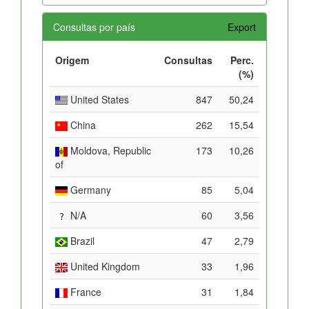
Consultas por país
Export
Origem
Consultas
Perc.
(%)
United States
847
50,24
China
262
15,54
Moldova, Republic
173
10,26
of
Germany
85
5,04
N/A
60
3,56
Brazil
47
2,79
United Kingdom
33
1,96
France
31
1,84