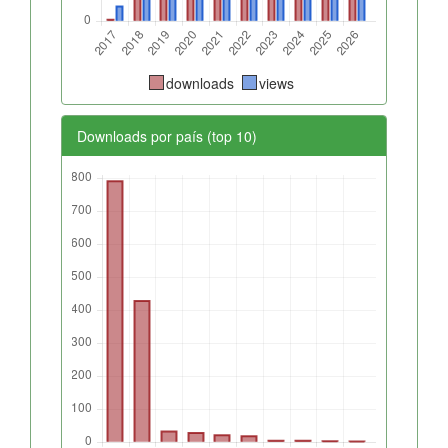
downloads
views
Downloads por país (top 10)