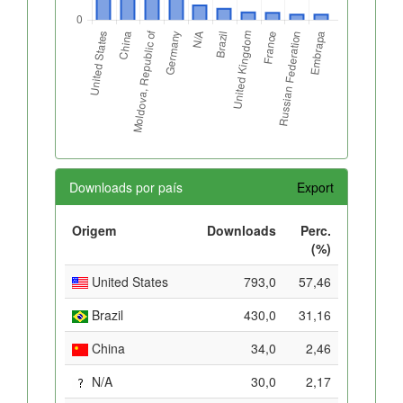
Downloads por país
Export
Origem
Downloads
Perc.
(%)
United States
793,0
57,46
Brazil
430,0
31,16
China
34,0
2,46
N/A
30,0
2,17