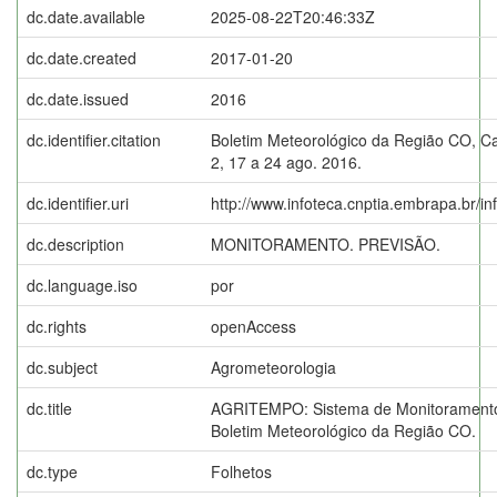
dc.date.available
2025-08-22T20:46:33Z
dc.date.created
2017-01-20
dc.date.issued
2016
dc.identifier.citation
Boletim Meteorológico da Região CO, Ca
2, 17 a 24 ago. 2016.
dc.identifier.uri
http://www.infoteca.cnptia.embrapa.br/i
dc.description
MONITORAMENTO. PREVISÃO.
dc.language.iso
por
dc.rights
openAccess
dc.subject
Agrometeorologia
dc.title
AGRITEMPO: Sistema de Monitoramento
Boletim Meteorológico da Região CO.
dc.type
Folhetos