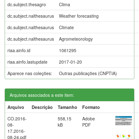
dc.subject.thesagro
Clima
dc.subject.nalthesaurus
Weather forecasting
dc.subject.nalthesaurus
Climate
dc.subject.nalthesaurus
Agrometeorology
riaa.ainfo.id
1061295
riaa.ainfo.lastupdate
2017-01-20
Aparece nas coleções:
Outras publicações (CNPTIA)
Arquivos associados a este item:
Arquivo
Descrição
Tamanho
Formato
CO.2016-
558,15
Adobe
08-
kB
PDF
17.2016-
08-24.pdf