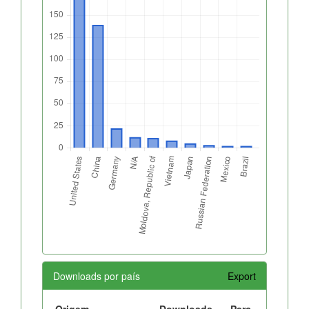
Downloads por país
Export
Origem
Downloads
Perc.