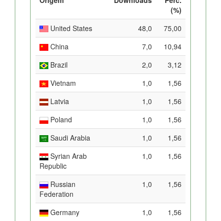
(%)
United States
48,0
75,00
China
7,0
10,94
Brazil
2,0
3,12
Vietnam
1,0
1,56
Latvia
1,0
1,56
Poland
1,0
1,56
Saudi Arabia
1,0
1,56
Syrian Arab
1,0
1,56
Republic
Russian
1,0
1,56
Federation
Germany
1,0
1,56