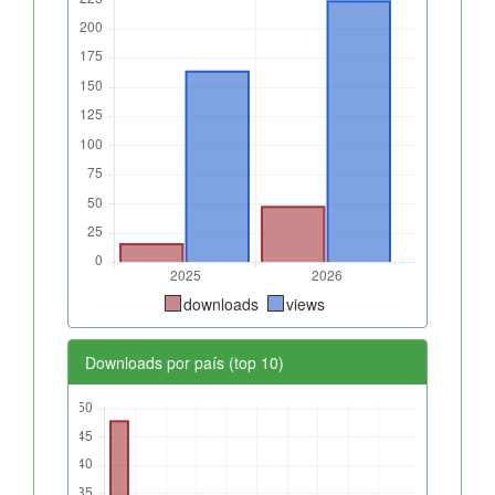
downloads
views
Downloads por país (top 10)