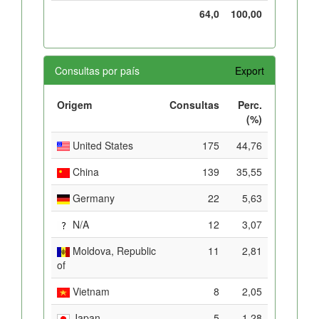
64,0
100,00
Consultas por país
Export
Origem
Consultas
Perc.
(%)
United States
175
44,76
China
139
35,55
Germany
22
5,63
N/A
12
3,07
Moldova, Republic
11
2,81
of
Vietnam
8
2,05
Japan
5
1,28