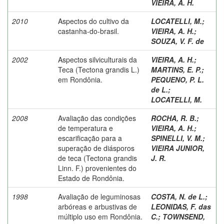
VIEIRA, A. H.
2010
Aspectos do cultivo da
LOCATELLI, M.
;
castanha-do-brasil.
VIEIRA, A. H.
;
SOUZA, V. F. de
2002
Aspectos silviculturais da
VIEIRA, A. H.
;
Teca (Tectona grandis L.)
MARTINS, E. P.
;
em Rondônia.
PEQUENO, P. L.
de L.
;
LOCATELLI, M.
2008
Avaliação das condições
ROCHA, R. B.
;
de temperatura e
VIEIRA, A. H.
;
escarificação para a
SPINELLI, V. M.
;
superação de diásporos
VIEIRA JUNIOR,
de teca (Tectona grandis
J. R.
Linn. F.) provenientes do
Estado de Rondônia.
1998
Avaliação de leguminosas
COSTA, N. de L.
;
arbóreas e arbustivas de
LEONIDAS, F. das
múltiplo uso em Rondônia.
C.
;
TOWNSEND,