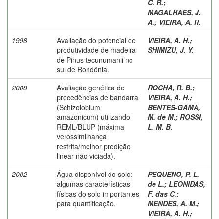
C. R.
;
MAGALHAES, J.
A.
;
VIEIRA, A. H.
1998
Avaliação do potencial de
VIEIRA, A. H.
;
produtividade de madeira
SHIMIZU, J. Y.
de Pinus tecunumanii no
sul de Rondônia.
2008
Avaliação genética de
ROCHA, R. B.
;
procedências de bandarra
VIEIRA, A. H.
;
(Schizolobium
BENTES-GAMA,
amazonicum) utilizando
M. de M.
;
ROSSI,
REML/BLUP (máxima
L. M. B.
verossimilhança
restrita/melhor predição
linear não viciada).
2002
Água disponível do solo:
PEQUENO, P. L.
algumas características
de L.
;
LEONIDAS,
físicas do solo importantes
F. das C.
;
para quantificação.
MENDES, A. M.
;
VIEIRA, A. H.
;