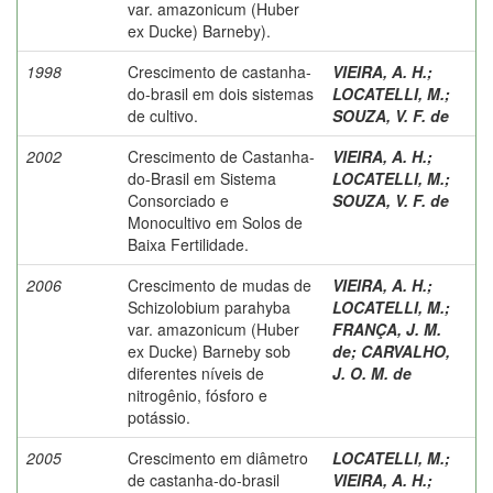
var. amazonicum (Huber
ex Ducke) Barneby).
1998
Crescimento de castanha-
VIEIRA, A. H.
;
do-brasil em dois sistemas
LOCATELLI, M.
;
de cultivo.
SOUZA, V. F. de
2002
Crescimento de Castanha-
VIEIRA, A. H.
;
do-Brasil em Sistema
LOCATELLI, M.
;
Consorciado e
SOUZA, V. F. de
Monocultivo em Solos de
Baixa Fertilidade.
2006
Crescimento de mudas de
VIEIRA, A. H.
;
Schizolobium parahyba
LOCATELLI, M.
;
var. amazonicum (Huber
FRANÇA, J. M.
ex Ducke) Barneby sob
de
;
CARVALHO,
diferentes níveis de
J. O. M. de
nitrogênio, fósforo e
potássio.
2005
Crescimento em diâmetro
LOCATELLI, M.
;
de castanha-do-brasil
VIEIRA, A. H.
;