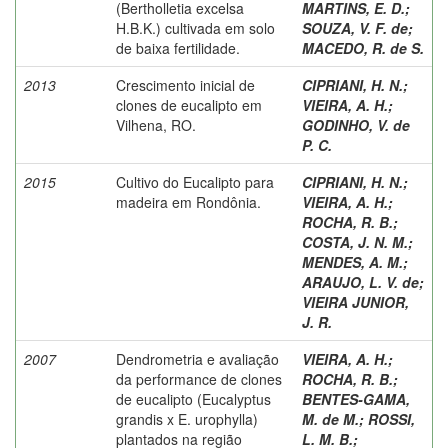
(Bertholletia excelsa
MARTINS, E. D.
;
H.B.K.) cultivada em solo
SOUZA, V. F. de
;
de baixa fertilidade.
MACEDO, R. de S.
2013
Crescimento inicial de
CIPRIANI, H. N.
;
clones de eucalipto em
VIEIRA, A. H.
;
Vilhena, RO.
GODINHO, V. de
P. C.
2015
Cultivo do Eucalipto para
CIPRIANI, H. N.
;
madeira em Rondônia.
VIEIRA, A. H.
;
ROCHA, R. B.
;
COSTA, J. N. M.
;
MENDES, A. M.
;
ARAUJO, L. V. de
;
VIEIRA JUNIOR,
J. R.
2007
Dendrometria e avaliação
VIEIRA, A. H.
;
da performance de clones
ROCHA, R. B.
;
de eucalipto (Eucalyptus
BENTES-GAMA,
grandis x E. urophylla)
M. de M.
;
ROSSI,
plantados na região
L. M. B.
;