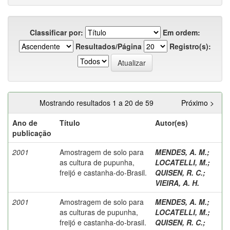
Classificar por:
Em ordem:
Resultados/Página
Registro(s):
Mostrando resultados 1 a 20 de 59
Próximo >
Ano de
Título
Autor(es)
publicação
2001
Amostragem de solo para
MENDES, A. M.
;
as cultura de pupunha,
LOCATELLI, M.
;
freijó e castanha-do-Brasil.
QUISEN, R. C.
;
VIEIRA, A. H.
2001
Amostragem de solo para
MENDES, A. M.
;
as culturas de pupunha,
LOCATELLI, M.
;
freijó e castanha-do-brasil.
QUISEN, R. C.
;