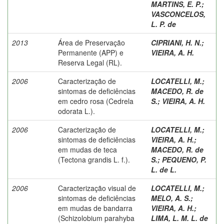
MARTINS, E. P.
;
VASCONCELOS,
L. P. de
2013
Área de Preservação
CIPRIANI, H. N.
;
Permanente (APP) e
VIEIRA, A. H.
Reserva Legal (RL).
2006
Caracterização de
LOCATELLI, M.
;
sintomas de deficiências
MACEDO, R. de
em cedro rosa (Cedrela
S.
;
VIEIRA, A. H.
odorata L.).
2006
Caracterização de
LOCATELLI, M.
;
sintomas de deficiências
VIEIRA, A. H.
;
em mudas de teca
MACEDO, R. de
(Tectona grandis L. f.).
S.
;
PEQUENO, P.
L. de L.
2006
Caracterização visual de
LOCATELLI, M.
;
sintomas de deficiências
MELO, A. S.
;
em mudas de bandarra
VIEIRA, A. H.
;
(Schizolobium parahyba
LIMA, L. M. L. de