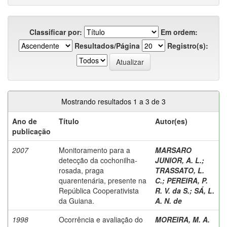
Classificar por:
Em ordem:
Resultados/Página
Registro(s):
Mostrando resultados 1 a 3 de 3
Ano de
Título
Autor(es)
publicação
2007
Monitoramento para a
MARSARO
detecção da cochonilha-
JUNIOR, A. L.
;
rosada, praga
TRASSATO, L.
quarentenária, presente na
C.
;
PEREIRA, P.
República Cooperativista
R. V. da S.
;
SÁ, L.
da Guiana.
A. N. de
1998
Ocorrência e avaliação do
MOREIRA, M. A.