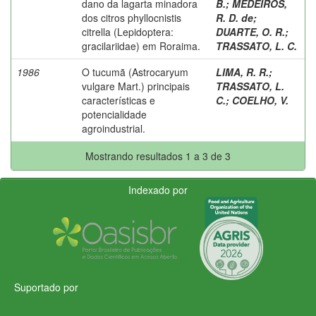
dano da lagarta minadora
B.
;
MEDEIROS,
dos citros phyllocnistis
R. D. de
;
citrella (Lepidoptera:
DUARTE, O. R.
;
gracilariidae) em Roraima.
TRASSATO, L. C.
1986
O tucumã (Astrocaryum
LIMA, R. R.
;
vulgare Mart.) principais
TRASSATO, L.
características e
C.
;
COELHO, V.
potencialidade
agroindustrial.
Mostrando resultados 1 a 3 de 3
Indexado por
Suportado por