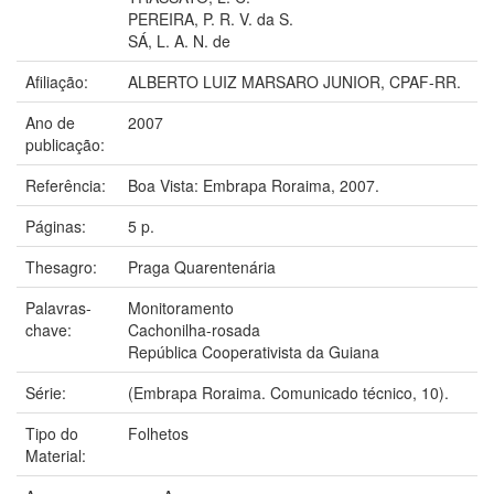
PEREIRA, P. R. V. da S.
SÁ, L. A. N. de
Afiliação:
ALBERTO LUIZ MARSARO JUNIOR, CPAF-RR.
Ano de
2007
publicação:
Referência:
Boa Vista: Embrapa Roraima, 2007.
Páginas:
5 p.
Thesagro:
Praga Quarentenária
Palavras-
Monitoramento
chave:
Cachonilha-rosada
República Cooperativista da Guiana
Série:
(Embrapa Roraima. Comunicado técnico, 10).
Tipo do
Folhetos
Material: