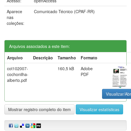
Acesso:
openAccess
Aparece
Comunicado Técnico (CPAF-RR)
nas
coleções:
Arquivos associados a este item:
Arquivo
Descrição
Tamanho
Formato
cot102007-
160,5 kB
Adobe
cochonilha-
PDF
alberto.pdf
Visualizar/Abr
Mostrar registro completo do item
Visualizar estatísticas