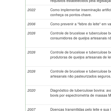
requisitos estabelecidos pela legislaçã
2022
Como implementar inseminação artific
conheça os pontos-chave.
2006
Como prevenir a "febre do leite" em vac
2026
Controle de brucelose e tuberculose bo
consumidores de queijos artesanais n
2026
Controle de brucelose e tuberculose bo
produtoras de queijos artesanais de lei
2026
Controle de brucelose e tuberculose bo
artesanais não pasteurizados seguros
2020
Diagnóstico de tuberculose bovina: av
bovis por espectrometria de massas 
2007
Doenças transmitidas pelo leite e sua