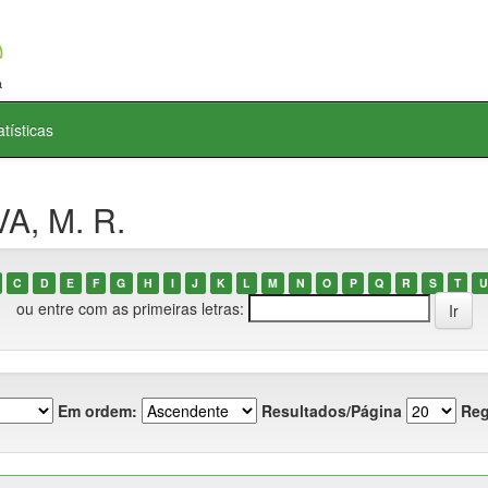
atísticas
A, M. R.
C
D
E
F
G
H
I
J
K
L
M
N
O
P
Q
R
S
T
U
ou entre com as primeiras letras:
Em ordem:
Resultados/Página
Reg