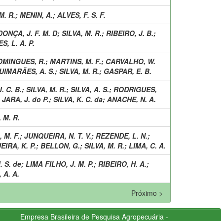
M. R.
;
MENIN, A.
;
ALVES, F. S. F.
ONÇA, J. F. M. D
;
SILVA, M. R.
;
RIBEIRO, J. B.
;
, L. A. P.
OMINGUES, R.
;
MARTINS, M. F.
;
CARVALHO, W.
UIMARÃES, A. S.
;
SILVA, M. R.
;
GASPAR, E. B.
. C. B.
;
SILVA, M. R.
;
SILVA, A. S.
;
RODRIGUES,
;
JARA, J. do P.
;
SILVA, K. C. da
;
ANACHE, N. A.
 M. R.
 M. F.
;
JUNQUEIRA, N. T. V.
;
REZENDE, L. N.
;
IRA, K. P.
;
BELLON, G.
;
SILVA, M. R.
;
LIMA, C. A.
. S. de
;
LIMA FILHO, J. M. P.
;
RIBEIRO, H. A.
;
 A. A.
Próximo >
Empresa Brasileira de Pesquisa Agropecuária -