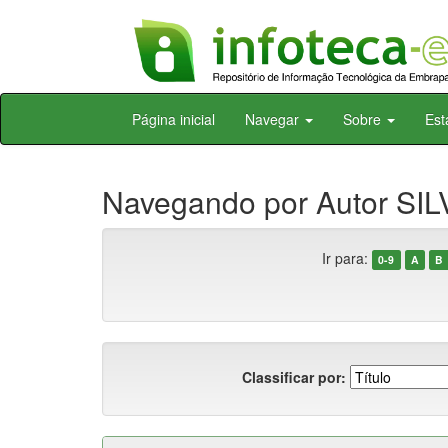
Skip
Página inicial
Navegar
Sobre
Est
navigation
Navegando por Autor SILV
Ir para:
0-9
A
B
Classificar por: