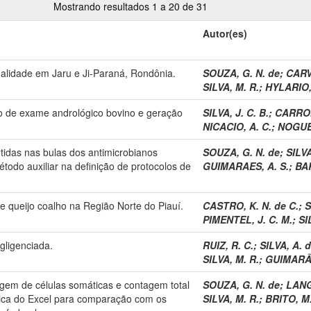
Mostrando resultados 1 a 20 de 31
Autor(es)
ualidade em Jaru e Ji-Paraná, Rondônia.
SOUZA, G. N. de
;
CARV
SILVA, M. R.
;
HYLARIO,
ão de exame andrológico bovino e geração
SILVA, J. C. B.
;
CARROM
NICACIO, A. C.
;
NOGUEI
tidas nas bulas dos antimicrobianos
SOUZA, G. N. de
;
SILVA
todo auxiliar na definição de protocolos de
GUIMARAES, A. S.
;
BA
e queijo coalho na Região Norte do Piauí.
CASTRO, K. N. de C.
;
S
PIMENTEL, J. C. M.
;
SI
gligenciada.
RUIZ, R. C.
;
SILVA, A. d
SILVA, M. R.
;
GUIMARÃES
gem de células somáticas e contagem total
SOUZA, G. N. de
;
LANG
rônica do Excel para comparação com os
SILVA, M. R.
;
BRITO, M. 