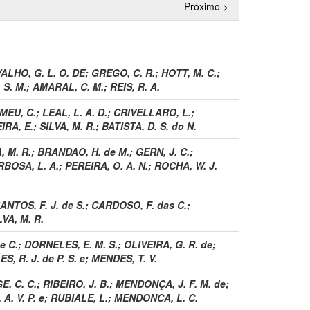
Próximo >
ALHO, G. L. O. DE
;
GREGO, C. R.
;
HOTT, M. C.
;
 S. M.
;
AMARAL, C. M.
;
REIS, R. A.
EU, C.
;
LEAL, L. A. D.
;
CRIVELLARO, L.
;
RA, E.
;
SILVA, M. R.
;
BATISTA, D. S. do N.
, M. R.
;
BRANDAO, H. de M.
;
GERN, J. C.
;
RBOSA, L. A.
;
PEREIRA, O. A. N.
;
ROCHA, W. J.
ANTOS, F. J. de S.
;
CARDOSO, F. das C.
;
LVA, M. R.
e C.
;
DORNELES, E. M. S.
;
OLIVEIRA, G. R. de
;
, R. J. de P. S. e
;
MENDES, T. V.
E, C. C.
;
RIBEIRO, J. B.
;
MENDONÇA, J. F. M. de
;
A. V. P. e
;
RUBIALE, L.
;
MENDONCA, L. C.