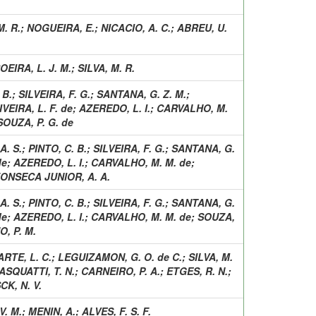
M. R.
;
NOGUEIRA, E.
;
NICACIO, A. C.
;
ABREU, U.
OEIRA, L. J. M.
;
SILVA, M. R.
 B.
;
SILVEIRA, F. G.
;
SANTANA, G. Z. M.
;
VEIRA, L. F. de
;
AZEREDO, L. I.
;
CARVALHO, M.
SOUZA, P. G. de
A. S.
;
PINTO, C. B.
;
SILVEIRA, F. G.
;
SANTANA, G.
de
;
AZEREDO, L. I.
;
CARVALHO, M. M. de
;
ONSECA JUNIOR, A. A.
A. S.
;
PINTO, C. B.
;
SILVEIRA, F. G.
;
SANTANA, G.
de
;
AZEREDO, L. I.
;
CARVALHO, M. M. de
;
SOUZA,
, P. M.
RTE, L. C.
;
LEGUIZAMON, G. O. de C.
;
SILVA, M.
ASQUATTI, T. N.
;
CARNEIRO, P. A.
;
ETGES, R. N.
;
CK, N. V.
V. M.
;
MENIN, A.
;
ALVES, F. S. F.