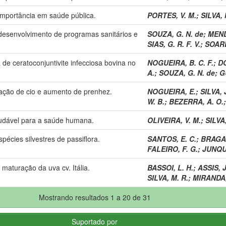
 importância em saúde pública.
PORTES, V. M.
;
SILVA, 
 desenvolvimento de programas sanitários e
SOUZA, G. N. de
;
MEND
SIAS, G. R. F. V.
;
SOARES
 de ceratoconjuntivite infecciosa bovina no
NOGUEIRA, B. C. F.
;
D
A.
;
SOUZA, G. N. de
;
G
liação de cio e aumento de prenhez.
NOGUEIRA, E.
;
SILVA, J
W. B.
;
BEZERRA, A. O.
udável para a saúde humana.
OLIVEIRA, V. M.
;
SILVA,
pécies silvestres de passiflora.
SANTOS, E. C.
;
BRAGA,
FALEIRO, F. G.
;
JUNQUE
 maturação da uva cv. Itália.
BASSOI, L. H.
;
ASSIS, J
SILVA, M. R.
;
MIRANDA,
Mostrando resultados 1 a 20 de 31
Suportado por