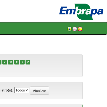
V
W
X
Y
Z
istro(s):