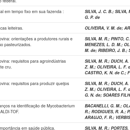
o federal.
ial em tempo fixo em sua fazenda :
SILVA, J. C. B.
;
SILVA, 
G. P. de
as leiteiras.
OLIVEIRA, V. M. de
;
AR
vina: orientações a produtores rurais e
SILVA, M. R.
;
PINTO, C.
ão pasteurizados.
MENEZES, L. D. M.
;
OLI
M. de
;
RIBEIRO, J. B.
;
vina: requisitos para agroindústrias
SILVA, M. R.
;
DUCH, A. 
te cru.
Z. M.
;
OLIVEIRA, L. F. 
CASTRO, K. N. de C.
;
F
vina: requisitos para produzir queijos
SILVA, M. R.
;
DUCH, A. 
.
Z. M.
;
OLIVEIRA, L. F. 
G. N. de
;
SOARES FILHO
anços na identificação de Mycobacterium
BACANELLI, G. M.
;
OLA
MALDI-TOF.
R.
;
RODIGUES, R. A.
;
P
ARAUJO, F. R.
;
VERBIS
 importância em saúde pública.
SILVA, M. R.
;
PORTES, 