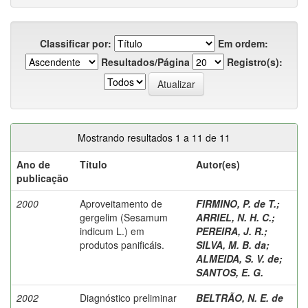
Classificar por:
Em ordem:
Resultados/Página
Registro(s):
Mostrando resultados 1 a 11 de 11
Ano de
Título
Autor(es)
publicação
2000
Aproveitamento de
FIRMINO, P. de T.
;
gergelim (Sesamum
ARRIEL, N. H. C.
;
indicum L.) em
PEREIRA, J. R.
;
produtos panificáis.
SILVA, M. B. da
;
ALMEIDA, S. V. de
;
SANTOS, E. G.
2002
Diagnóstico preliminar
BELTRÃO, N. E. de