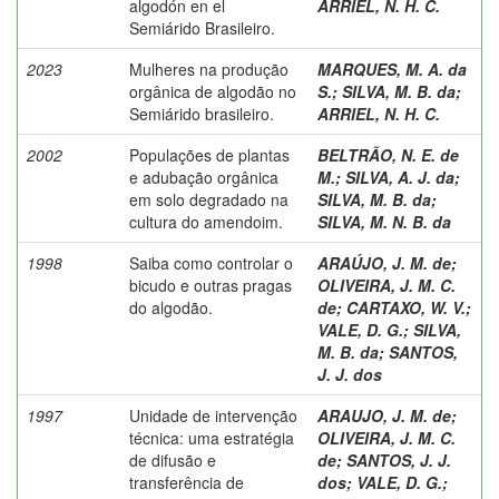
algodón en el
ARRIEL, N. H. C.
Semiárido Brasileiro.
2023
Mulheres na produção
MARQUES, M. A. da
orgânica de algodão no
S.
;
SILVA, M. B. da
;
Semiárido brasileiro.
ARRIEL, N. H. C.
2002
Populações de plantas
BELTRÃO, N. E. de
e adubação orgânica
M.
;
SILVA, A. J. da
;
em solo degradado na
SILVA, M. B. da
;
cultura do amendoim.
SILVA, M. N. B. da
1998
Saiba como controlar o
ARAÚJO, J. M. de
;
bicudo e outras pragas
OLIVEIRA, J. M. C.
do algodão.
de
;
CARTAXO, W. V.
;
VALE, D. G.
;
SILVA,
M. B. da
;
SANTOS,
J. J. dos
1997
Unidade de intervenção
ARAUJO, J. M. de
;
técnica: uma estratégia
OLIVEIRA, J. M. C.
de difusão e
de
;
SANTOS, J. J.
transferência de
dos
;
VALE, D. G.
;