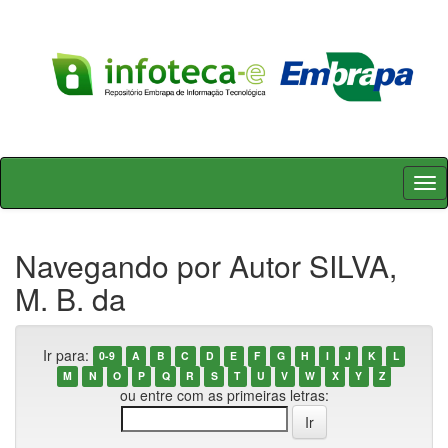
Skip
navigation
Navegando por Autor SILVA,
M. B. da
Ir para:
0-9
A
B
C
D
E
F
G
H
I
J
K
L
M
N
O
P
Q
R
S
T
U
V
W
X
Y
Z
ou entre com as primeiras letras: