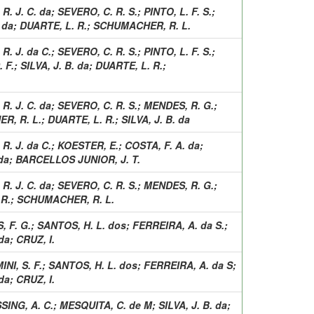
R. J. C. da
;
SEVERO, C. R. S.
;
PINTO, L. F. S.
;
 da
;
DUARTE, L. R.
;
SCHUMACHER, R. L.
R. J. da C.
;
SEVERO, C. R. S.
;
PINTO, L. F. S.
;
 F.
;
SILVA, J. B. da
;
DUARTE, L. R.
;
R. J. C. da
;
SEVERO, C. R. S.
;
MENDES, R. G.
;
R, R. L.
;
DUARTE, L. R.
;
SILVA, J. B. da
R. J. da C.
;
KOESTER, E.
;
COSTA, F. A. da
;
da
;
BARCELLOS JUNIOR, J. T.
R. J. C. da
;
SEVERO, C. R. S.
;
MENDES, R. G.
;
 R.
;
SCHUMACHER, R. L.
 F. G.
;
SANTOS, H. L. dos
;
FERREIRA, A. da S.
;
 da
;
CRUZ, I.
NI, S. F.
;
SANTOS, H. L. dos
;
FERREIRA, A. da S
;
 da
;
CRUZ, I.
SING, A. C.
;
MESQUITA, C. de M
;
SILVA, J. B. da
;