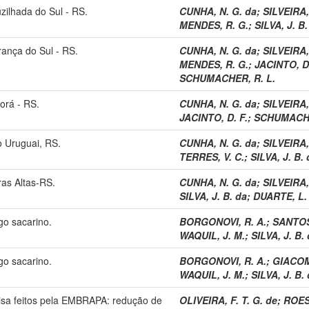
zilhada do Sul - RS.
CUNHA, N. G. da
;
SILVEIRA, 
MENDES, R. G.
;
SILVA, J. B.
rança do Sul - RS.
CUNHA, N. G. da
;
SILVEIRA, 
MENDES, R. G.
;
JACINTO, D.
SCHUMACHER, R. L.
orá - RS.
CUNHA, N. G. da
;
SILVEIRA, 
JACINTO, D. F.
;
SCHUMACHE
o Uruguai, RS.
CUNHA, N. G. da
;
SILVEIRA, 
TERRES, V. C.
;
SILVA, J. B. 
ras Altas-RS.
CUNHA, N. G. da
;
SILVEIRA, 
SILVA, J. B. da
;
DUARTE, L.
go sacarino.
BORGONOVI, R. A.
;
SANTOS,
WAQUIL, J. M.
;
SILVA, J. B.
go sacarino.
BORGONOVI, R. A.
;
GIACOMI
WAQUIL, J. M.
;
SILVA, J. B.
isa feitos pela EMBRAPA: redução de
OLIVEIRA, F. T. G. de
;
ROES