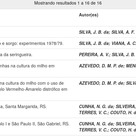
Mostrando resultados 1 a 16 de 16
Autor(es)
SILVA, J. B. da
;
SILVA, A. F.
o e sorgo: experimentos 1978/79.
SILVA, J. B. da
;
VIANA, A. C
a da seringueira.
PEREIRA, A. V.
;
SILVA, J. B.
nhas na cultura do milho em
AZEVEDO, D. M. P. de
;
MEND
na cultura do milho com o uso de
AZEVEDO, D. M. P. de
;
SILVA
lo Vermelho-Amarelo distrófico em
a, Santa Margarida, RS.
CUNHA, N. G. da
;
SILVEIRA, 
TERRES, V. C.
;
COUTO, H. d
o I e São Paulo II, São Gabriel, RS.
CUNHA, N. G. da
;
SILVEIRA, 
TERRES, V. C.
;
COUTO, H. d