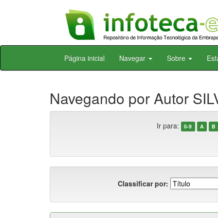
Skip
Página inicial
Navegar
Sobre
Est
navigation
Navegando por Autor SILV
Ir para:
0-9
A
B
Classificar por: