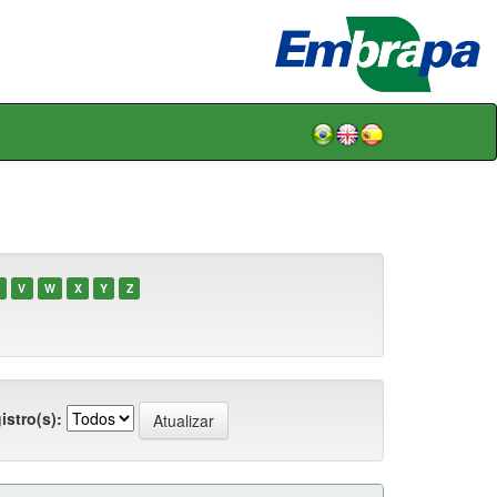
V
W
X
Y
Z
istro(s):