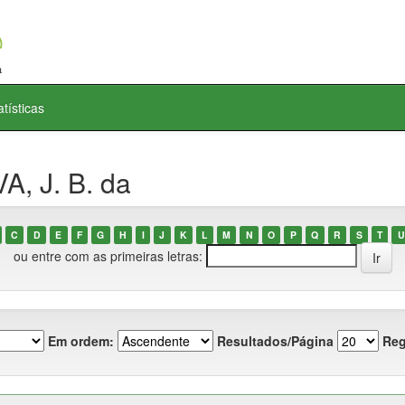
atísticas
A, J. B. da
C
D
E
F
G
H
I
J
K
L
M
N
O
P
Q
R
S
T
U
ou entre com as primeiras letras:
Em ordem:
Resultados/Página
Reg