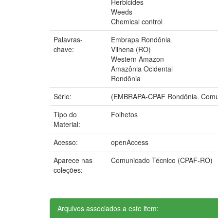
Herbicides
Weeds
Chemical control
Palavras-
Embrapa Rondônia
chave:
Vilhena (RO)
Western Amazon
Amazônia Ocidental
Rondônia
Série:
(EMBRAPA-CPAF Rondônia. Comuni
Tipo do
Folhetos
Material:
Acesso:
openAccess
Aparece nas
Comunicado Técnico (CPAF-RO)
coleções:
Arquivos associados a este item: