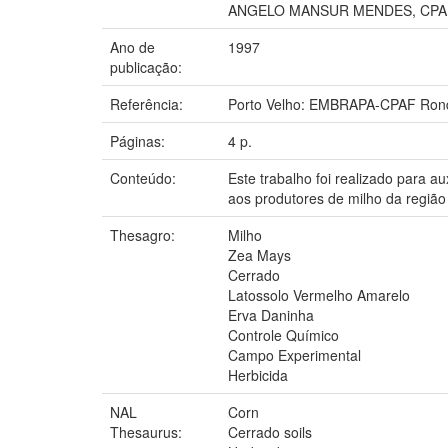
ANGELO MANSUR MENDES, CPA
Ano de
1997
publicação:
Referência:
Porto Velho: EMBRAPA-CPAF Rond
Páginas:
4 p.
Conteúdo:
Este trabalho foi realizado para 
aos produtores de milho da região
Thesagro:
Milho
Zea Mays
Cerrado
Latossolo Vermelho Amarelo
Erva Daninha
Controle Químico
Campo Experimental
Herbicida
NAL
Corn
Thesaurus:
Cerrado soils