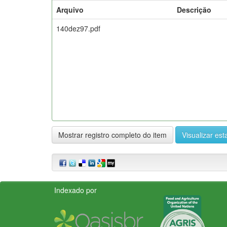
Arquivo
Descrição
140dez97.pdf
Mostrar registro completo do item
Visualizar esta
Indexado por