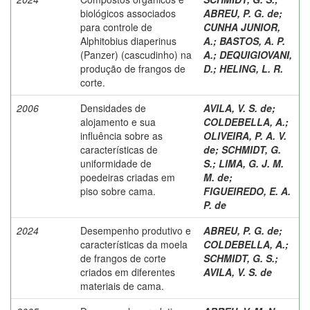
biológicos associados
ABREU, P. G. de
;
para controle de
CUNHA JUNIOR,
Alphitobius diaperinus
A.
;
BASTOS, A. P.
(Panzer) (cascudinho) na
A.
;
DEQUIGIOVANI,
produção de frangos de
D.
;
HELING, L. R.
corte.
2006
Densidades de
AVILA, V. S. de
;
alojamento e sua
COLDEBELLA, A.
;
influência sobre as
OLIVEIRA, P. A. V.
características de
de
;
SCHMIDT, G.
uniformidade de
S.
;
LIMA, G. J. M.
poedeiras criadas em
M. de
;
piso sobre cama.
FIGUEIREDO, E. A.
P. de
2024
Desempenho produtivo e
ABREU, P. G. de
;
características da moela
COLDEBELLA, A.
;
de frangos de corte
SCHMIDT, G. S.
;
criados em diferentes
AVILA, V. S. de
materiais de cama.