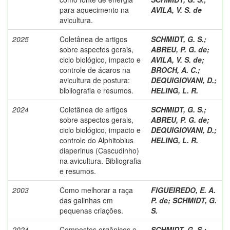
para aquecimento na
AVILA, V. S. de
avicultura.
2025
Coletânea de artigos
SCHMIDT, G. S.
;
sobre aspectos gerais,
ABREU, P. G. de
;
ciclo biológico, impacto e
AVILA, V. S. de
;
controle de ácaros na
BROCH, A. C.
;
avicultura de postura:
DEQUIGIOVANI, D.
;
bibliografia e resumos.
HELING, L. R.
2024
Coletânea de artigos
SCHMIDT, G. S.
;
sobre aspectos gerais,
ABREU, P. G. de
;
ciclo biológico, impacto e
DEQUIGIOVANI, D.
;
controle do Alphitobius
HELING, L. R.
diaperinus (Cascudinho)
na avicultura. Bibliografia
e resumos.
2003
Como melhorar a raça
FIGUEIREDO, E. A.
das galinhas em
P. de
;
SCHMIDT, G.
pequenas criações.
S.
2024
Compostos orgânicos e
SCHMIDT, G. S.
;