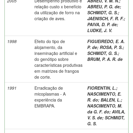
2005
Desempenho produtivo e
ABREU, V. M. N.
;
relação custo x benefício
ABREU, P. G. de
;
da utilização de forro na
SCHMIDT, G. S.
;
criação de aves.
JAENISCH, F. R. F.
;
PAIVA, D. P. de
;
LUDKE, J. V.
1998
Efeito do tipo de
FIGUEIREDO, E. A.
alojamento, da
P. de
;
ROSA, P. S.
;
inseminação artificial e
SCHMIDT, G. S.
;
do genótipo sobre
BRUM, P. A. R. de
características produtivas
em matrizes de frangos
de corte.
1991
Erradicação de
FIORENTIN, L.
;
micoplasmas - A
NASCIMENTO, E.
experiência da
R. do
;
BALEN, L.
;
EMBRAPA.
NASCIMENTO, M.
da G. F. do
;
AVILA,
V. S. de
;
SCHMIDT,
G. S.