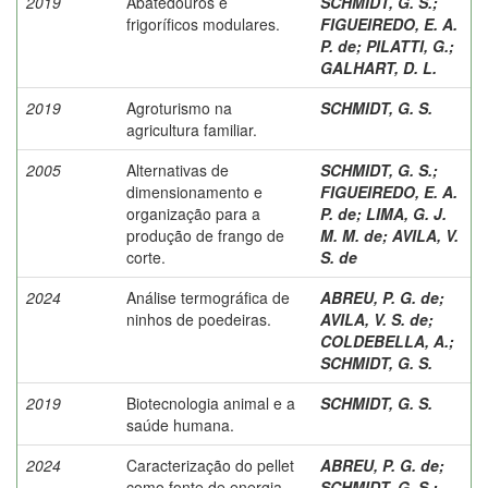
2019
Abatedouros e
SCHMIDT, G. S.
;
frigoríficos modulares.
FIGUEIREDO, E. A.
P. de
;
PILATTI, G.
;
GALHART, D. L.
2019
Agroturismo na
SCHMIDT, G. S.
agricultura familiar.
2005
Alternativas de
SCHMIDT, G. S.
;
dimensionamento e
FIGUEIREDO, E. A.
organização para a
P. de
;
LIMA, G. J.
produção de frango de
M. M. de
;
AVILA, V.
corte.
S. de
2024
Análise termográfica de
ABREU, P. G. de
;
ninhos de poedeiras.
AVILA, V. S. de
;
COLDEBELLA, A.
;
SCHMIDT, G. S.
2019
Biotecnologia animal e a
SCHMIDT, G. S.
saúde humana.
2024
Caracterização do pellet
ABREU, P. G. de
;
como fonte de energia
SCHMIDT, G. S.
;