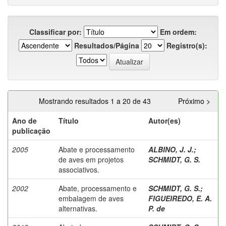
Classificar por:
Em ordem:
Resultados/Página
Registro(s):
Mostrando resultados 1 a 20 de 43
Próximo >
Ano de
Título
Autor(es)
publicação
2005
Abate e processamento
ALBINO, J. J.
;
de aves em projetos
SCHMIDT, G. S.
associativos.
2002
Abate, processamento e
SCHMIDT, G. S.
;
embalagem de aves
FIGUEIREDO, E. A.
alternativas.
P. de