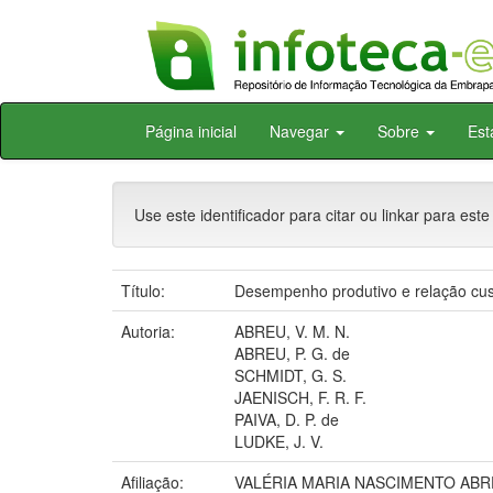
Skip
Página inicial
Navegar
Sobre
Est
navigation
Use este identificador para citar ou linkar para este
Título:
Desempenho produtivo e relação custo
Autoria:
ABREU, V. M. N.
ABREU, P. G. de
SCHMIDT, G. S.
JAENISCH, F. R. F.
PAIVA, D. P. de
LUDKE, J. V.
Afiliação:
VALÉRIA MARIA NASCIMENTO ABRE