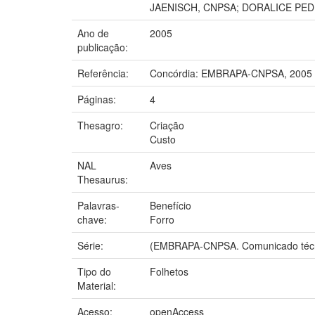
JAENISCH, CNPSA; DORALICE PED
Ano de
2005
publicação:
Referência:
Concórdia: EMBRAPA-CNPSA, 2005
Páginas:
4
Thesagro:
Criação
Custo
NAL
Aves
Thesaurus:
Palavras-
Benefício
chave:
Forro
Série:
(EMBRAPA-CNPSA. Comunicado técn
Tipo do
Folhetos
Material:
Acesso:
openAccess