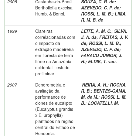
2008
Castanha-do-Brasil
SOUZA, C. R. de
;
Bertholletia excelsa
AZEVEDO, C. P. de
;
Humb. & Bonpl.
ROSSI, L. M. B.
;
LIMA,
R. M. B. de
1999
Clareiras
LEITE, A. M. C.
;
SILVA,
correlacionadas com
J. A. da
;
FREITAS, J. V.
o impacto da
de
;
ROSSI, L. M. B.
;
extração madeireira
AZEVEDO, C. P. de
;
em floresta de terra
FARACO JÚNIOR, J.
firme na Amazônia
H.
;
ELDIK, T. van.
ocidental - estudo
preliminar.
2007
Dendrometria e
VIEIRA, A. H.
;
ROCHA,
avaliação da
R. B.
;
BENTES-GAMA,
performance de
M. de M.
;
ROSSI, L. M.
clones de eucalipto
B.
;
LOCATELLI, M.
(Eucalyptus grandis
x E. urophylla)
plantados na região
central do Estado de
Rondônia.