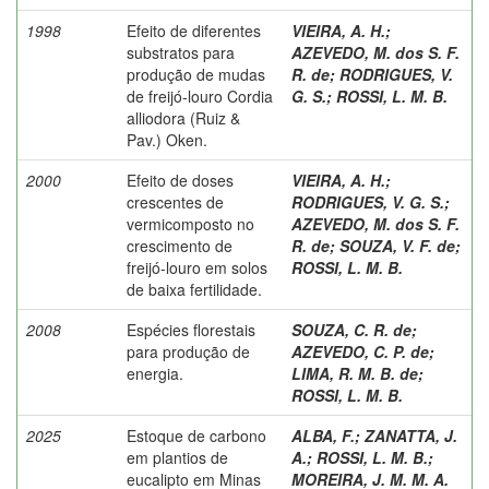
1998
Efeito de diferentes
VIEIRA, A. H.
;
substratos para
AZEVEDO, M. dos S. F.
produção de mudas
R. de
;
RODRIGUES, V.
de freijó-louro Cordia
G. S.
;
ROSSI, L. M. B.
alliodora (Ruiz &
Pav.) Oken.
2000
Efeito de doses
VIEIRA, A. H.
;
crescentes de
RODRIGUES, V. G. S.
;
vermicomposto no
AZEVEDO, M. dos S. F.
crescimento de
R. de
;
SOUZA, V. F. de
;
freijó-louro em solos
ROSSI, L. M. B.
de baixa fertilidade.
2008
Espécies florestais
SOUZA, C. R. de
;
para produção de
AZEVEDO, C. P. de
;
energia.
LIMA, R. M. B. de
;
ROSSI, L. M. B.
2025
Estoque de carbono
ALBA, F.
;
ZANATTA, J.
em plantios de
A.
;
ROSSI, L. M. B.
;
eucalipto em Minas
MOREIRA, J. M. M. A.