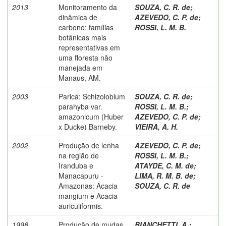
2013
Monitoramento da
SOUZA, C. R. de
;
dinâmica de
AZEVEDO, C. P. de
;
carbono: famílias
ROSSI, L. M. B.
botânicas mais
representativas em
uma floresta não
manejada em
Manaus, AM.
2003
Paricá: Schizolobium
SOUZA, C. R. de
;
parahyba var.
ROSSI, L. M. B.
;
amazonicum (Huber
AZEVEDO, C. P. de
;
x Ducke) Barneby.
VIEIRA, A. H.
2002
Produção de lenha
AZEVEDO, C. P. de
;
na região de
ROSSI, L. M. B.
;
Iranduba e
ATAYDE, C. M. de
;
Manacapuru -
LIMA, R. M. B. de
;
Amazonas: Acacia
SOUZA, C. R. de
mangium e Acacia
auriculiformis.
1998
Produção de mudas
BIANCHETTI, A.
;