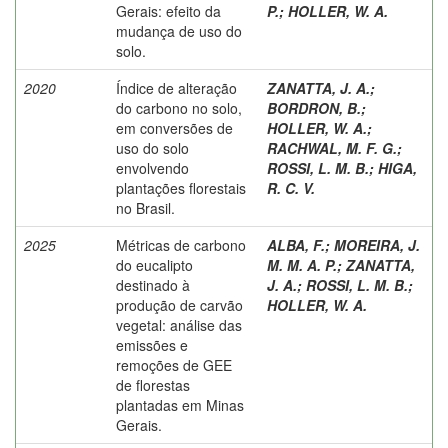
Gerais: efeito da
P.
;
HOLLER, W. A.
mudança de uso do
solo.
2020
Índice de alteração
ZANATTA, J. A.
;
do carbono no solo,
BORDRON, B.
;
em conversões de
HOLLER, W. A.
;
uso do solo
RACHWAL, M. F. G.
;
envolvendo
ROSSI, L. M. B.
;
HIGA,
plantações florestais
R. C. V.
no Brasil.
2025
Métricas de carbono
ALBA, F.
;
MOREIRA, J.
do eucalipto
M. M. A. P.
;
ZANATTA,
destinado à
J. A.
;
ROSSI, L. M. B.
;
produção de carvão
HOLLER, W. A.
vegetal: análise das
emissões e
remoções de GEE
de florestas
plantadas em Minas
Gerais.