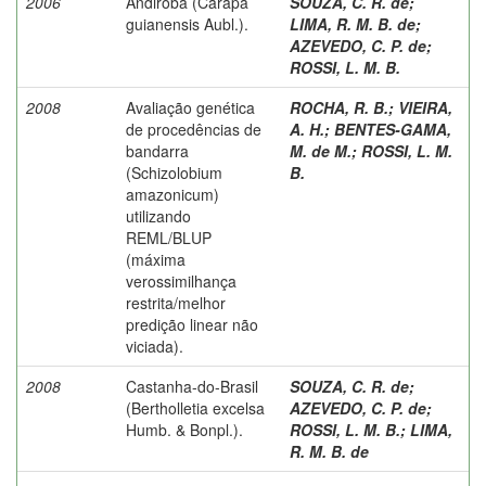
2006
Andiroba (Carapa
SOUZA, C. R. de
;
guianensis Aubl.).
LIMA, R. M. B. de
;
AZEVEDO, C. P. de
;
ROSSI, L. M. B.
2008
Avaliação genética
ROCHA, R. B.
;
VIEIRA,
de procedências de
A. H.
;
BENTES-GAMA,
bandarra
M. de M.
;
ROSSI, L. M.
(Schizolobium
B.
amazonicum)
utilizando
REML/BLUP
(máxima
verossimilhança
restrita/melhor
predição linear não
viciada).
2008
Castanha-do-Brasil
SOUZA, C. R. de
;
(Bertholletia excelsa
AZEVEDO, C. P. de
;
Humb. & Bonpl.).
ROSSI, L. M. B.
;
LIMA,
R. M. B. de