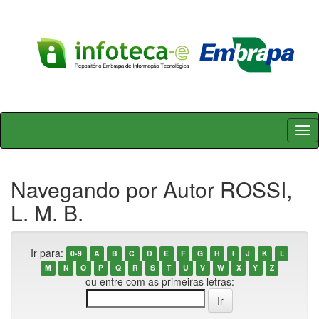
Skip
navigation
Navegando por Autor ROSSI,
L. M. B.
Ir para:
0-9
A
B
C
D
E
F
G
H
I
J
K
L
M
N
O
P
Q
R
S
T
U
V
W
X
Y
Z
ou entre com as primeiras letras: