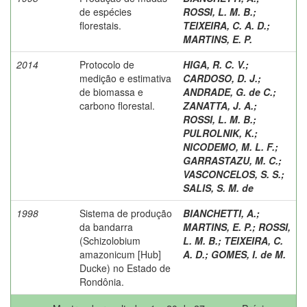
de espécies
ROSSI, L. M. B.
;
florestais.
TEIXEIRA, C. A. D.
;
MARTINS, E. P.
2014
Protocolo de
HIGA, R. C. V.
;
medição e estimativa
CARDOSO, D. J.
;
de biomassa e
ANDRADE, G. de C.
;
carbono florestal.
ZANATTA, J. A.
;
ROSSI, L. M. B.
;
PULROLNIK, K.
;
NICODEMO, M. L. F.
;
GARRASTAZU, M. C.
;
VASCONCELOS, S. S.
;
SALIS, S. M. de
1998
Sistema de produção
BIANCHETTI, A.
;
da bandarra
MARTINS, E. P.
;
ROSSI,
(Schizolobium
L. M. B.
;
TEIXEIRA, C.
amazonicum [Hub]
A. D.
;
GOMES, I. de M.
Ducke) no Estado de
Rondônia.