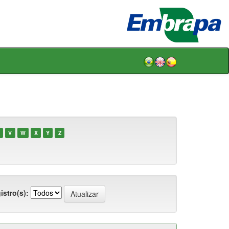
V
W
X
Y
Z
istro(s):