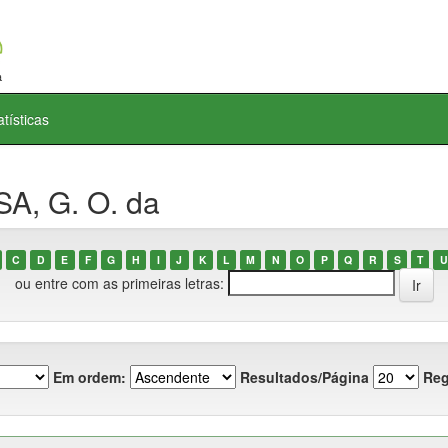
atísticas
A, G. O. da
C
D
E
F
G
H
I
J
K
L
M
N
O
P
Q
R
S
T
U
ou entre com as primeiras letras:
Em ordem:
Resultados/Página
Reg