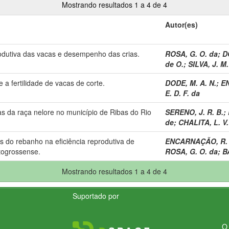
Mostrando resultados 1 a 4 de 4
Autor(es)
utiva das vacas e desempenho das crias.
ROSA, G. O. da
;
D
de O.
;
SILVA, J. M.
a fertilidade de vacas de corte.
DODE, M. A. N.
;
E
E. D. F. da
s da raça nelore no município de Ribas do Rio
SERENO, J. R. B.
;
de
;
CHALITA, L. V.
s do rebanho na eficiência reprodutiva de
ENCARNAÇÃO, R. 
togrossense.
ROSA, G. O. da
;
B
Mostrando resultados 1 a 4 de 4
Suportado por
O 