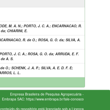
ODE, M. A. N.
;
PORTO, J. C. A.
;
ENCARNACAO, R.
 da
;
CHIARINI, E.
NCARNACAO, R. de O.
;
ROSA, G. O. da
;
SILVA, A.
PORTO, J. C. A.
;
ROSA, G. O. da
;
ARRUDA, E. F.
 de A. S.
de O.
;
SCHENK, J. A. P.
;
SILVA, A. E. D. F. E
;
ARROS, L. L.
Empresa Brasileira de Pesquisa Agropecuária -
Embrapa
SAC:
https://www.embrapa.br/fale-conosco
conteúdo do repositório está licenciado sob a Licença