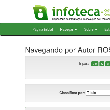
Skip
Página inicial
Navegar
Sobre
Est
navigation
Navegando por Autor ROS
Ir para:
0-9
A
B
Classificar por: