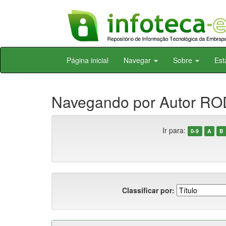
Skip
Página inicial
Navegar
Sobre
Est
navigation
Navegando por Autor RO
Ir para:
0-9
A
B
Classificar por: