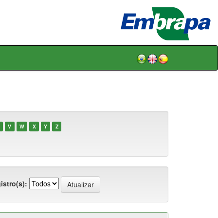
V
W
X
Y
Z
istro(s):