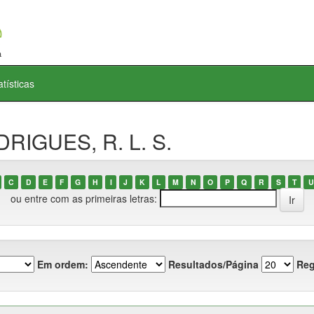
atísticas
DRIGUES, R. L. S.
C
D
E
F
G
H
I
J
K
L
M
N
O
P
Q
R
S
T
U
ou entre com as primeiras letras:
Em ordem:
Resultados/Página
Reg