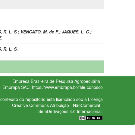
 R. L. S.
;
VENCATO, M. de F.
;
JAQUES, L. C.
;
.
 R. L. S.
Empresa Brasileira de Pesquisa Agropecuária -
Embrapa
SAC:
https://www.embrapa.br/fale-conosco
conteúdo do repositório está licenciado sob a Licença
Creative Commons
Atribuição - NãoComercial -
SemDerivações 4.0 Internacional.