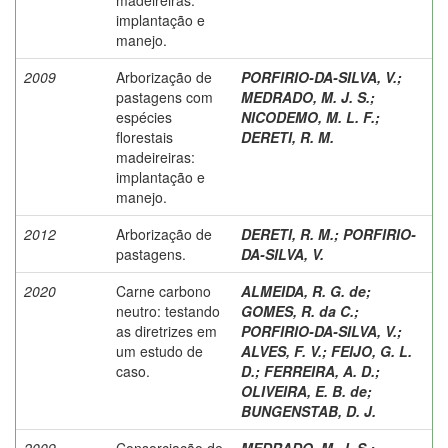
implantação e
manejo.
2009
Arborização de
PORFIRIO-DA-SILVA, V.
;
pastagens com
MEDRADO, M. J. S.
;
espécies
NICODEMO, M. L. F.
;
florestais
DERETI, R. M.
madeireiras:
implantação e
manejo.
2012
Arborização de
DERETI, R. M.
;
PORFIRIO-
pastagens.
DA-SILVA, V.
2020
Carne carbono
ALMEIDA, R. G. de
;
neutro: testando
GOMES, R. da C.
;
as diretrizes em
PORFIRIO-DA-SILVA, V.
;
um estudo de
ALVES, F. V.
;
FEIJO, G. L.
caso.
D.
;
FERREIRA, A. D.
;
OLIVEIRA, E. B. de
;
BUNGENSTAB, D. J.
2009
Consorciação de
MEDRADO, M. J. S.
;