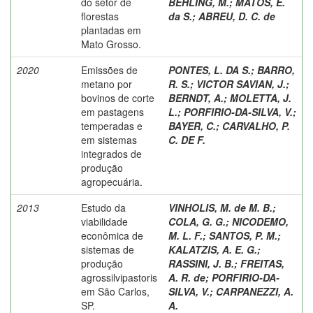
do setor de
BEHLING, M.
;
MATOS, E.
florestas
da S.
;
ABREU, D. C. de
plantadas em
Mato Grosso.
2020
Emissões de
PONTES, L. DA S.
;
BARRO,
metano por
R. S.
;
VICTOR SAVIAN, J.
;
bovinos de corte
BERNDT, A.
;
MOLETTA, J.
em pastagens
L.
;
PORFIRIO-DA-SILVA, V.
;
temperadas e
BAYER, C.
;
CARVALHO, P.
em sistemas
C. DE F.
integrados de
produção
agropecuária.
2013
Estudo da
VINHOLIS, M. de M. B.
;
viabilidade
COLA, G. G.
;
NICODEMO,
econômica de
M. L. F.
;
SANTOS, P. M.
;
sistemas de
KALATZIS, A. E. G.
;
produção
RASSINI, J. B.
;
FREITAS,
agrossilvipastoris
A. R. de
;
PORFIRIO-DA-
em São Carlos,
SILVA, V.
;
CARPANEZZI, A.
SP.
A.