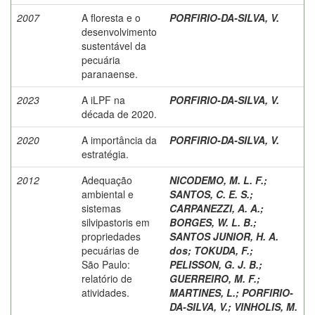
2007
A floresta e o
PORFIRIO-DA-SILVA, V.
desenvolvimento
sustentável da
pecuária
paranaense.
2023
A iLPF na
PORFIRIO-DA-SILVA, V.
década de 2020.
2020
A importância da
PORFIRIO-DA-SILVA, V.
estratégia.
2012
Adequação
NICODEMO, M. L. F.
;
ambiental e
SANTOS, C. E. S.
;
sistemas
CARPANEZZI, A. A.
;
silvipastoris em
BORGES, W. L. B.
;
propriedades
SANTOS JUNIOR, H. A.
pecuárias de
dos
;
TOKUDA, F.
;
São Paulo:
PELISSON, G. J. B.
;
relatório de
GUERREIRO, M. F.
;
atividades.
MARTINES, L.
;
PORFIRIO-
DA-SILVA, V.
;
VINHOLIS, M.