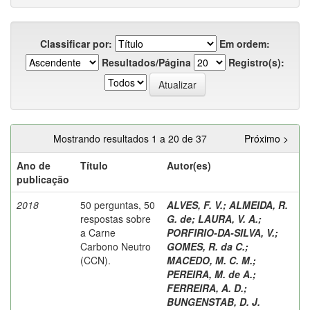
Classificar por:
Em ordem:
Resultados/Página
Registro(s):
Mostrando resultados 1 a 20 de 37
Próximo >
Ano de
Título
Autor(es)
publicação
2018
50 perguntas, 50
ALVES, F. V.
;
ALMEIDA, R.
respostas sobre
G. de
;
LAURA, V. A.
;
a Carne
PORFIRIO-DA-SILVA, V.
;
Carbono Neutro
GOMES, R. da C.
;
(CCN).
MACEDO, M. C. M.
;
PEREIRA, M. de A.
;
FERREIRA, A. D.
;
BUNGENSTAB, D. J.