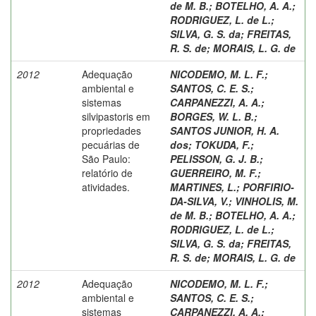
de M. B.
;
BOTELHO, A. A.
;
RODRIGUEZ, L. de L.
;
SILVA, G. S. da
;
FREITAS,
R. S. de
;
MORAIS, L. G. de
2012
Adequação
NICODEMO, M. L. F.
;
ambiental e
SANTOS, C. E. S.
;
sistemas
CARPANEZZI, A. A.
;
silvipastoris em
BORGES, W. L. B.
;
propriedades
SANTOS JUNIOR, H. A.
pecuárias de
dos
;
TOKUDA, F.
;
São Paulo:
PELISSON, G. J. B.
;
relatório de
GUERREIRO, M. F.
;
atividades.
MARTINES, L.
;
PORFIRIO-
DA-SILVA, V.
;
VINHOLIS, M.
de M. B.
;
BOTELHO, A. A.
;
RODRIGUEZ, L. de L.
;
SILVA, G. S. da
;
FREITAS,
R. S. de
;
MORAIS, L. G. de
2012
Adequação
NICODEMO, M. L. F.
;
ambiental e
SANTOS, C. E. S.
;
sistemas
CARPANEZZI, A. A.
;