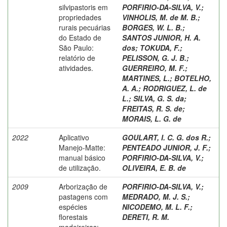
silvipastoris em
PORFIRIO-DA-SILVA, V.
;
propriedades
VINHOLIS, M. de M. B.
;
rurais pecuárias
BORGES, W. L. B.
;
do Estado de
SANTOS JUNIOR, H. A.
São Paulo:
dos
;
TOKUDA, F.
;
relatório de
PELISSON, G. J. B.
;
atividades.
GUERREIRO, M. F.
;
MARTINES, L.
;
BOTELHO,
A. A.
;
RODRIGUEZ, L. de
L.
;
SILVA, G. S. da
;
FREITAS, R. S. de
;
MORAIS, L. G. de
2022
Aplicativo
GOULART, I. C. G. dos R.
;
Manejo-Matte:
PENTEADO JUNIOR, J. F.
;
manual básico
PORFIRIO-DA-SILVA, V.
;
de utilização.
OLIVEIRA, E. B. de
2009
Arborização de
PORFIRIO-DA-SILVA, V.
;
pastagens com
MEDRADO, M. J. S.
;
espécies
NICODEMO, M. L. F.
;
florestais
DERETI, R. M.
madeireiras: