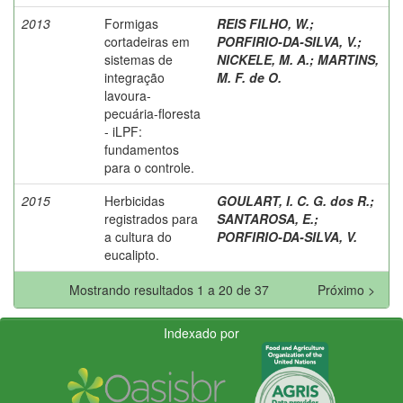
2013
Formigas
REIS FILHO, W.
;
cortadeiras em
PORFIRIO-DA-SILVA, V.
;
sistemas de
NICKELE, M. A.
;
MARTINS,
integração
M. F. de O.
lavoura-
pecuária-floresta
- iLPF:
fundamentos
para o controle.
2015
Herbicidas
GOULART, I. C. G. dos R.
;
registrados para
SANTAROSA, E.
;
a cultura do
PORFIRIO-DA-SILVA, V.
eucalipto.
Mostrando resultados 1 a 20 de 37
Próximo >
Indexado por