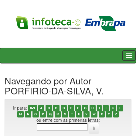
Skip
navigation
Navegando por Autor
PORFIRIO-DA-SILVA, V.
Ir para:
0-9
A
B
C
D
E
F
G
H
I
J
K
L
M
N
O
P
Q
R
S
T
U
V
W
X
Y
Z
ou entre com as primeiras letras: