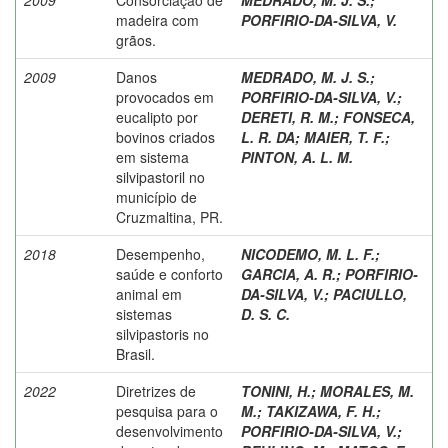
madeira com
PORFIRIO-DA-SILVA, V.
grãos.
2009
Danos
MEDRADO, M. J. S.
;
provocados em
PORFIRIO-DA-SILVA, V.
;
eucalipto por
DERETI, R. M.
;
FONSECA,
bovinos criados
L. R. DA
;
MAIER, T. F.
;
em sistema
PINTON, A. L. M.
silvipastoril no
município de
Cruzmaltina, PR.
2018
Desempenho,
NICODEMO, M. L. F.
;
saúde e conforto
GARCIA, A. R.
;
PORFIRIO-
animal em
DA-SILVA, V.
;
PACIULLO,
sistemas
D. S. C.
silvipastoris no
Brasil.
2022
Diretrizes de
TONINI, H.
;
MORALES, M.
pesquisa para o
M.
;
TAKIZAWA, F. H.
;
desenvolvimento
PORFIRIO-DA-SILVA, V.
;