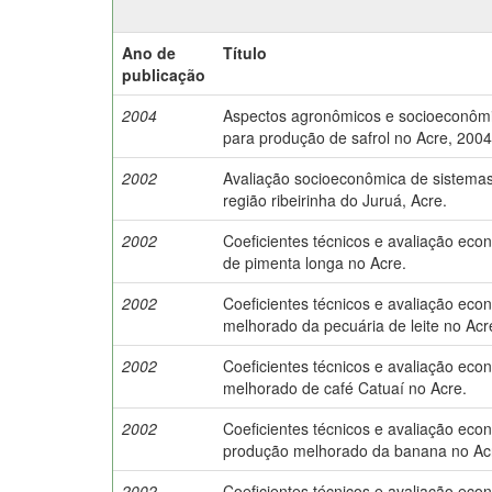
Ano de
Título
publicação
2004
Aspectos agronômicos e socioeconômic
para produção de safrol no Acre, 2004
2002
Avaliação socioeconômica de sistema
região ribeirinha do Juruá, Acre.
2002
Coeficientes técnicos e avaliação ec
de pimenta longa no Acre.
2002
Coeficientes técnicos e avaliação ec
melhorado da pecuária de leite no Acr
2002
Coeficientes técnicos e avaliação ec
melhorado de café Catuaí no Acre.
2002
Coeficientes técnicos e avaliação eco
produção melhorado da banana no Ac
2002
Coeficientes técnicos e avaliação eco