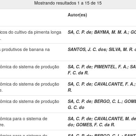
Mostrando resultados 1 a 15 de 15
Autor(es)
os do cultivo da pimenta longa
SA, C. P. de
;
BAYMA, M. M. A.
;
GO
.
s produtivos de banana na
SANTOS, J. C. dos
;
SILVA, M. R. 
onômica do sistema de produção
SA, C. P. de
;
PIMENTEL, F. A.
;
SA
F. C. da R.
onômica do sistema de produção
SA, C. P. de
;
CAVALCANTE, F. A.
e.
R.
onômica do sistema de produção
SA, C. P. de
;
BERGO, C. L.
;
GOMES
G. C. do
nômica para o sistema de
SA, C. P. de
;
CAVALCANTE, M. de 
re.
do
;
GOMES, F. C. da R.
nômica para o sistema de
SA, C. P. de
;
BERGO, C. L.
;
SANTO