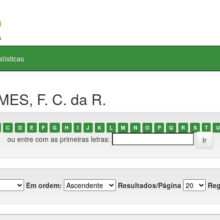
atísticas
ES, F. C. da R.
C
D
E
F
G
H
I
J
K
L
M
N
O
P
Q
R
S
T
U
ou entre com as primeiras letras:
Em ordem:
Resultados/Página
Reg