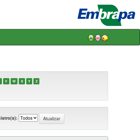
V
W
X
Y
Z
istro(s):