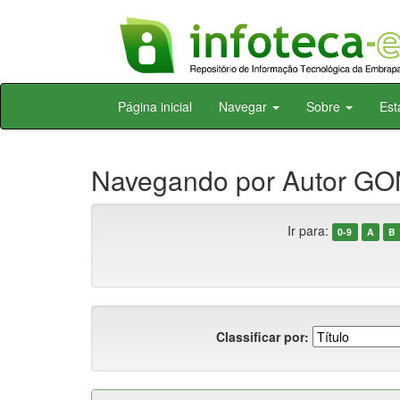
Skip
Página inicial
Navegar
Sobre
Est
navigation
Navegando por Autor GOM
Ir para:
0-9
A
B
Classificar por: