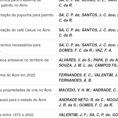
palmito no Acre.
C. da R.
antação da pupunha para palmito
SA, C. P. de
;
SANTOS, J. C. dos
;
C. da R.
antação do café Catuaí no Acre.
SA, C. P. de
;
SANTOS, J. C. dos
;
C. da R.
imentos necessários para
SA, C. P. de
;
SANTOS, J. C. dos
;
.
GOMES, F. C. da R.
;
VAZ, F. A.
oca artesanal no território da
ALVARES, V. de S.
;
PAPA, D. de A
SOUZA, J. M. L. de
;
CAMPOS FILH
vina do Acre em 2022.
FERNANDES, E. C.
;
VALENTIM, J.
FERNANDES, A. B.
as propriedades de cria no Acre.
MACEDO, V. H. M.
;
ANDRADE, C. 
acaxi para o estado do Acre.
ANDRADE NETO, R. de C.
;
NOGUE
J. R. da S.
;
GOMES, F. C. da R.
e entre 1970 e 2000.
VALENTIM, J. F.
;
SA, C. P. de
;
GOM