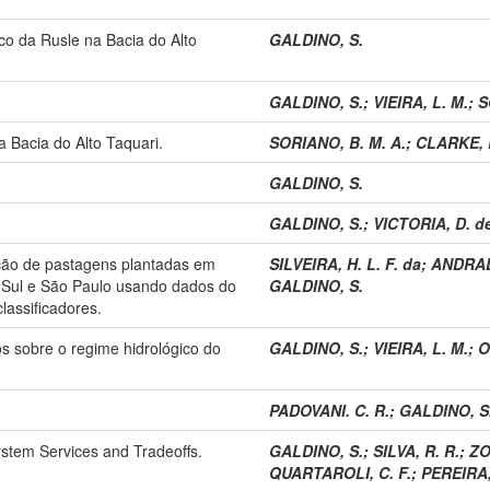
ico da Rusle na Bacia do Alto
GALDINO, S.
GALDINO, S.
;
VIEIRA, L. M.
;
S
 Bacia do Alto Taquari.
SORIANO, B. M. A.
;
CLARKE, R
GALDINO, S.
GALDINO, S.
;
VICTORIA, D. de
ção de pastagens plantadas em
SILVEIRA, H. L. F. da
;
ANDRAD
Sul e São Paulo usando dados do
GALDINO, S.
lassificadores.
s sobre o regime hidrológico do
GALDINO, S.
;
VIEIRA, L. M.
;
O
PADOVANI. C. R.
;
GALDINO, S
ystem Services and Tradeoffs.
GALDINO, S.
;
SILVA, R. R.
;
ZO
QUARTAROLI, C. F.
;
PEREIRA,