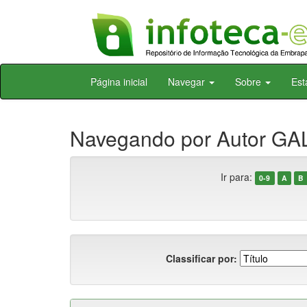
Skip
Página inicial
Navegar
Sobre
Est
navigation
Navegando por Autor GA
Ir para:
0-9
A
B
Classificar por: