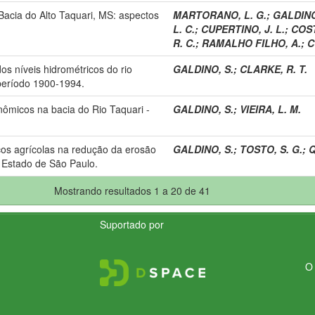
acia do Alto Taquari, MS: aspectos
MARTORANO, L. G.
;
GALDINO
L. C.
;
CUPERTINO, J. L.
;
COST
R. C.
;
RAMALHO FILHO, A.
;
C
os níveis hidrométricos do rio
GALDINO, S.
;
CLARKE, R. T.
período 1900-1994.
nômicos na bacia do Rio Taquari -
GALDINO, S.
;
VIEIRA, L. M.
os agrícolas na redução da erosão
GALDINO, S.
;
TOSTO, S. G.
;
Q
 Estado de São Paulo.
Mostrando resultados 1 a 20 de 41
Suportado por
O 