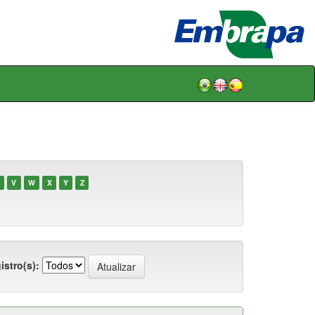
V
W
X
Y
Z
istro(s):