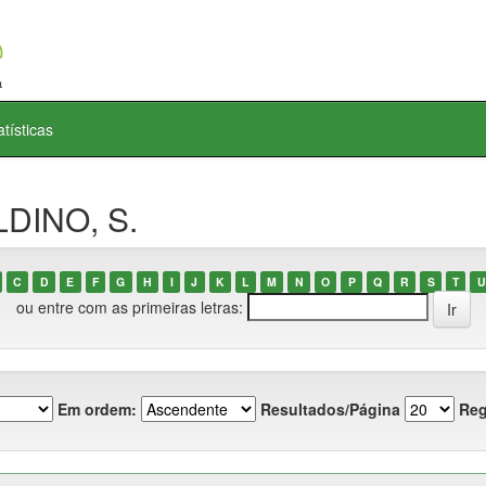
atísticas
LDINO, S.
C
D
E
F
G
H
I
J
K
L
M
N
O
P
Q
R
S
T
U
ou entre com as primeiras letras:
Em ordem:
Resultados/Página
Reg