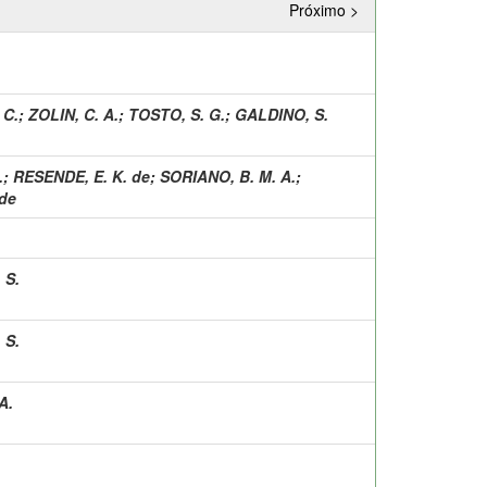
Próximo >
 C.
;
ZOLIN, C. A.
;
TOSTO, S. G.
;
GALDINO, S.
.
;
RESENDE, E. K. de
;
SORIANO, B. M. A.
;
 de
 S.
 S.
A.