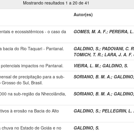
Mostrando resultados 1 a 20 de 41
Autor(es)
ntais e ecossistêmicos - o caso da
GOMES, M. A. F.
;
PEREIRA, L.
 bacia do Rio Taquari - Pantanal.
GALDINO, S.
;
PADOVANI, C. R
TOMICH, T. R.
;
LARA, J. A. F.
 potenciais impactos no Pantanal.
VIEIRA, L. M.
;
GALDINO, S.
mensal de precipitação para a sub-
SORIANO, B. M. A.
;
GALDINO,
 Grosso do Sul, Brasil.
2000 na sub-região da Nhecolândia,
SORIANO, B. M. A.
;
GALDINO,
tivos à erosão na Bacia do Alto
GALDINO, S.
;
PELLEGRIN, L. 
da chuva no Estado de Goiás e no
GALDINO, S.