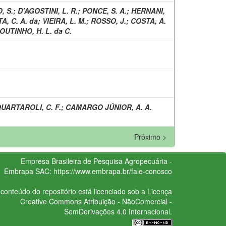
, S.
;
D'AGOSTINI, L. R.
;
PONCE, S. A.
;
HERNANI,
A, C. A. da
;
VIEIRA, L. M.
;
ROSSO, J.
;
COSTA, A.
OUTINHO, H. L. da C.
UARTAROLI, C. F.
;
CAMARGO JÚNIOR, A. A.
Próximo >
Empresa Brasileira de Pesquisa Agropecuária -
Embrapa
SAC:
https://www.embrapa.br/fale-conosco
conteúdo do repositório está licenciado sob a Licença
Creative Commons
Atribuição - NãoComercial -
SemDerivações 4.0 Internacional.