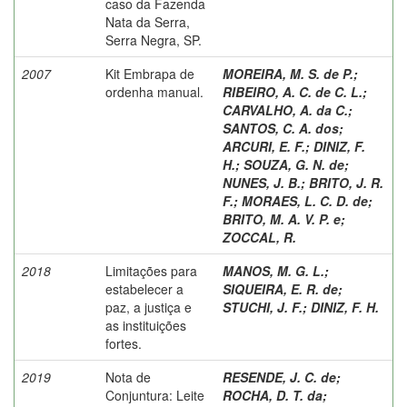
caso da Fazenda
Nata da Serra,
Serra Negra, SP.
2007
Kit Embrapa de
MOREIRA, M. S. de P.
;
ordenha manual.
RIBEIRO, A. C. de C. L.
;
CARVALHO, A. da C.
;
SANTOS, C. A. dos
;
ARCURI, E. F.
;
DINIZ, F.
H.
;
SOUZA, G. N. de
;
NUNES, J. B.
;
BRITO, J. R.
F.
;
MORAES, L. C. D. de
;
BRITO, M. A. V. P. e
;
ZOCCAL, R.
2018
Limitações para
MANOS, M. G. L.
;
estabelecer a
SIQUEIRA, E. R. de
;
paz, a justiça e
STUCHI, J. F.
;
DINIZ, F. H.
as instituições
fortes.
2019
Nota de
RESENDE, J. C. de
;
Conjuntura: Leite
ROCHA, D. T. da
;