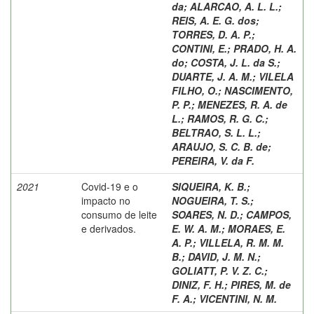
da
;
ALARCAO, A. L. L.
;
REIS, A. E. G. dos
;
TORRES, D. A. P.
;
CONTINI, E.
;
PRADO, H. A.
do
;
COSTA, J. L. da S.
;
DUARTE, J. A. M.
;
VILELA
FILHO, O.
;
NASCIMENTO,
P. P.
;
MENEZES, R. A. de
L.
;
RAMOS, R. G. C.
;
BELTRAO, S. L. L.
;
ARAUJO, S. C. B. de
;
PEREIRA, V. da F.
2021
Covid-19 e o
SIQUEIRA, K. B.
;
impacto no
NOGUEIRA, T. S.
;
consumo de leite
SOARES, N. D.
;
CAMPOS,
e derivados.
E. W. A. M.
;
MORAES, E.
A. P.
;
VILLELA, R. M. M.
B.
;
DAVID, J. M. N.
;
GOLIATT, P. V. Z. C.
;
DINIZ, F. H.
;
PIRES, M. de
F. A.
;
VICENTINI, N. M.