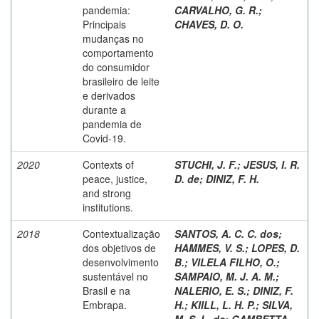
pandemia:
CARVALHO, G. R.
;
Principais
CHAVES, D. O.
mudanças no
comportamento
do consumidor
brasileiro de leite
e derivados
durante a
pandemia de
Covid-19.
2020
Contexts of
STUCHI, J. F.
;
JESUS, I. R.
peace, justice,
D. de
;
DINIZ, F. H.
and strong
institutions.
2018
Contextualização
SANTOS, A. C. C. dos
;
dos objetivos de
HAMMES, V. S.
;
LOPES, D.
desenvolvimento
B.
;
VILELA FILHO, O.
;
sustentável no
SAMPAIO, M. J. A. M.
;
Brasil e na
NALERIO, E. S.
;
DINIZ, F.
Embrapa.
H.
;
KIILL, L. H. P.
;
SILVA,
M. S. L. da
;
GAMBETTA,