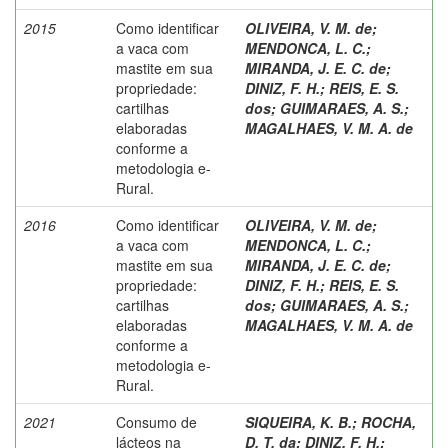
2015
Como identificar
OLIVEIRA, V. M. de
;
a vaca com
MENDONCA, L. C.
;
mastite em sua
MIRANDA, J. E. C. de
;
propriedade:
DINIZ, F. H.
;
REIS, E. S.
cartilhas
dos
;
GUIMARAES, A. S.
;
elaboradas
MAGALHAES, V. M. A. de
conforme a
metodologia e-
Rural.
2016
Como identificar
OLIVEIRA, V. M. de
;
a vaca com
MENDONCA, L. C.
;
mastite em sua
MIRANDA, J. E. C. de
;
propriedade:
DINIZ, F. H.
;
REIS, E. S.
cartilhas
dos
;
GUIMARAES, A. S.
;
elaboradas
MAGALHAES, V. M. A. de
conforme a
metodologia e-
Rural.
2021
Consumo de
SIQUEIRA, K. B.
;
ROCHA,
lácteos na
D. T. da
;
DINIZ, F. H.
;