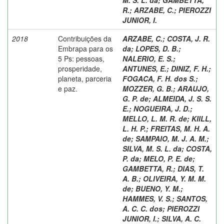
R.
;
ARZABE, C.
;
PIEROZZI
JUNIOR, I.
2018
Contribuições da
ARZABE, C.
;
COSTA, J. R.
Embrapa para os
da
;
LOPES, D. B.
;
5 Ps: pessoas,
NALERIO, E. S.
;
prosperidade,
ANTUNES, E.
;
DINIZ, F. H.
;
planeta, parceria
FOGACA, F. H. dos S.
;
e paz.
MOZZER, G. B.
;
ARAUJO,
G. P. de
;
ALMEIDA, J. S. S.
E.
;
NOGUEIRA, J. D.
;
MELLO, L. M. R. de
;
KIILL,
L. H. P.
;
FREITAS, M. H. A.
de
;
SAMPAIO, M. J. A. M.
;
SILVA, M. S. L. da
;
COSTA,
P. da
;
MELO, P. E. de
;
GAMBETTA, R.
;
DIAS, T.
A. B.
;
OLIVEIRA, Y. M. M.
de
;
BUENO, Y. M.
;
HAMMES, V. S.
;
SANTOS,
A. C. C. dos
;
PIEROZZI
JUNIOR, I.
;
SILVA, A. C.