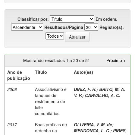
Classificar por:
Em ordem:
Resultados/Página
Registro(s):
Mostrando resultados 1 a 20 de 51
Próximo >
Ano de
Título
Autor(es)
publicação
2008
Associativismo e
DINIZ, F. H.
;
BRITO, M. A.
tanques de
V. P.
;
CARVALHO, A. C.
resfriamento de
leite
comunitários.
2017
Boas práticas de
OLIVEIRA, V. M. de
;
ordenha na
MENDONCA, L. C.
;
PIRES,