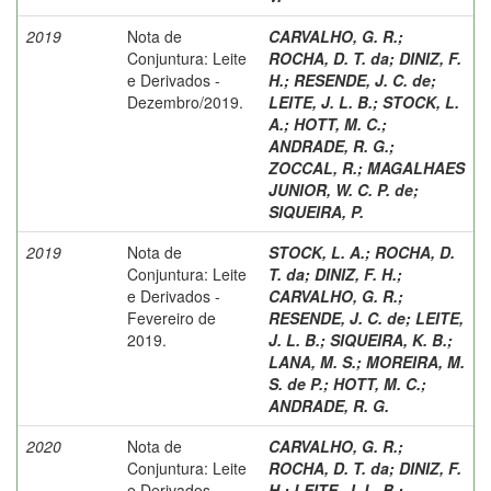
2019
Nota de
CARVALHO, G. R.
;
Conjuntura: Leite
ROCHA, D. T. da
;
DINIZ, F.
e Derivados -
H.
;
RESENDE, J. C. de
;
Dezembro/2019.
LEITE, J. L. B.
;
STOCK, L.
A.
;
HOTT, M. C.
;
ANDRADE, R. G.
;
ZOCCAL, R.
;
MAGALHAES
JUNIOR, W. C. P. de
;
SIQUEIRA, P.
2019
Nota de
STOCK, L. A.
;
ROCHA, D.
Conjuntura: Leite
T. da
;
DINIZ, F. H.
;
e Derivados -
CARVALHO, G. R.
;
Fevereiro de
RESENDE, J. C. de
;
LEITE,
2019.
J. L. B.
;
SIQUEIRA, K. B.
;
LANA, M. S.
;
MOREIRA, M.
S. de P.
;
HOTT, M. C.
;
ANDRADE, R. G.
2020
Nota de
CARVALHO, G. R.
;
Conjuntura: Leite
ROCHA, D. T. da
;
DINIZ, F.
e Derivados -
H.
;
LEITE, J. L. B.
;