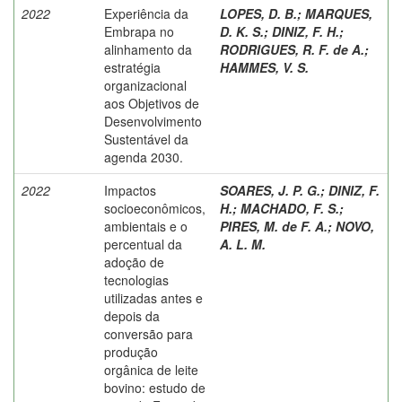
2022
Experiência da
LOPES, D. B.
;
MARQUES,
Embrapa no
D. K. S.
;
DINIZ, F. H.
;
alinhamento da
RODRIGUES, R. F. de A.
;
estratégia
HAMMES, V. S.
organizacional
aos Objetivos de
Desenvolvimento
Sustentável da
agenda 2030.
2022
Impactos
SOARES, J. P. G.
;
DINIZ, F.
socioeconômicos,
H.
;
MACHADO, F. S.
;
ambientais e o
PIRES, M. de F. A.
;
NOVO,
percentual da
A. L. M.
adoção de
tecnologias
utilizadas antes e
depois da
conversão para
produção
orgânica de leite
bovino: estudo de