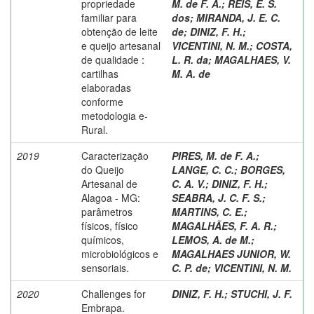
propriedade
M. de F. A.
;
REIS, E. S.
familiar para
dos
;
MIRANDA, J. E. C.
obtenção de leite
de
;
DINIZ, F. H.
;
e queijo artesanal
VICENTINI, N. M.
;
COSTA,
de qualidade :
L. R. da
;
MAGALHAES, V.
cartilhas
M. A. de
elaboradas
conforme
metodologia e-
Rural.
2019
Caracterização
PIRES, M. de F. A.
;
do Queijo
LANGE, C. C.
;
BORGES,
Artesanal de
C. A. V.
;
DINIZ, F. H.
;
Alagoa - MG:
SEABRA, J. C. F. S.
;
parâmetros
MARTINS, C. E.
;
físicos, físico
MAGALHÃES, F. A. R.
;
químicos,
LEMOS, A. de M.
;
microbiológicos e
MAGALHAES JUNIOR, W.
sensoriais.
C. P. de
;
VICENTINI, N. M.
2020
Challenges for
DINIZ, F. H.
;
STUCHI, J. F.
Embrapa.