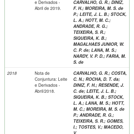
e Derivados -
CARVALHO, G. R.
;
DINIZ,
Abril de 2019.
F. H.
;
MOREIRA, M. S. de
P.
;
LEITE, J. L. B.
;
STOCK,
L. A.
;
HOTT, M. C.
;
ANDRADE, R. G.
;
TEIXEIRA, S. R.
;
SIQUEIRA, K. B.
;
MAGALHAES JUNIOR, W.
C. P. de
;
LANA, M. S.
;
NARDY, V. P. D.
;
FARIA, M.
S. de
2018
Nota de
CARVALHO, G. R.
;
COSTA,
Conjuntura: Leite
C. N.
;
ROCHA, D. T. da
;
e Derivados -
DINIZ, F. H.
;
RESENDE, J.
Abril/2018.
C. de
;
LEITE, J. L. B.
;
SIQUEIRA, K. B.
;
STOCK,
L. A.
;
LANA, M. S.
;
HOTT,
M. C.
;
MOREIRA, M. S. de
P.
;
ANDRADE, R. G.
;
TEIXEIRA, S. R.
;
GOMES,
I.
;
TOSTES, V.
;
MACEDO,
V.