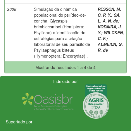
2008
Simulação da dinâmica
PESSOA, M.
populacional do psilídeo-de-
C. P. Y.
;
SA,
concha, Glycaspis
L. A. N. de
;
brimblecombei (Hemiptera:
KODAIRA, J.
Psyllidae) e identificação de
Y.
;
WILCKEN,
estratégias para a criação
C. F.
;
laboratorial de seu parasitóide
ALMEIDA, G.
Psyllaephagus bliteus
R. de
(Hymenoptera: Encertydae) .
Mostrando resultados 1 a 4 de 4
Indexado por
Suportado por