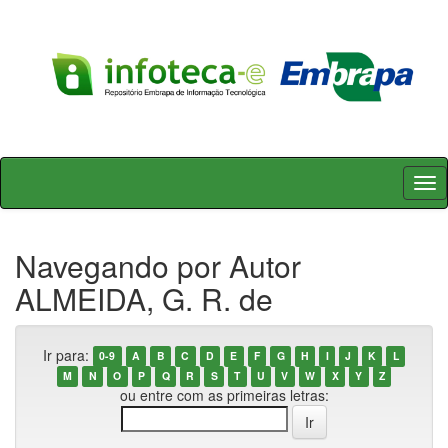
Skip
navigation
Navegando por Autor
ALMEIDA, G. R. de
Ir para:
0-9
A
B
C
D
E
F
G
H
I
J
K
L
M
N
O
P
Q
R
S
T
U
V
W
X
Y
Z
ou entre com as primeiras letras: