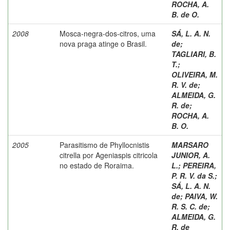
ROCHA, A.
B. de O.
2008
Mosca-negra-dos-citros, uma
SÁ, L. A. N.
nova praga atinge o Brasil.
de
;
TAGLIARI, B.
T.
;
OLIVEIRA, M.
R. V. de
;
ALMEIDA, G.
R. de
;
ROCHA, A.
B. O.
2005
Parasitismo de Phyllocnistis
MARSARO
citrella por Ageniaspis citricola
JUNIOR, A.
no estado de Roraima.
L.
;
PEREIRA,
P. R. V. da S.
;
SÁ, L. A. N.
de
;
PAIVA, W.
R. S. C. de
;
ALMEIDA, G.
R. de