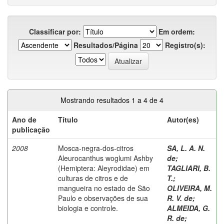
Classificar por:
Em ordem:
Resultados/Página
Registro(s):
Mostrando resultados 1 a 4 de 4
Ano de
Título
Autor(es)
publicação
2008
Mosca-negra-dos-citros
SA, L. A. N.
Aleurocanthus woglumi Ashby
de
;
(Hemiptera: Aleyrodidae) em
TAGLIARI, B.
culturas de citros e de
T.
;
mangueira no estado de São
OLIVEIRA, M.
Paulo e observações de sua
R. V. de
;
biologia e controle.
ALMEIDA, G.
R. de
;