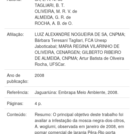
TAGLIARI, B. T.
OLIVEIRA, M. R. V. de
ALMEIDA, G. R. de
ROCHA, A. B. de O.
Afiliação:
LUIZ ALEXANDRE NOGUEIRA DE SA, CNPMA;
Bárbara Teresani Tagliari, FCA Unesp
Jaboticabal; MARIA REGINA VILARINHO DE
OLIVEIRA, CENARGEN; GILBERTO RIBEIRO
DE ALMEIDA, CNPMA; Artur Batista de Oliveira
Rocha, UFSCar.
Ano de
2008
publicação:
Referência:
Jaguariúna: Embrapa Meio Ambiente, 2008.
Páginas:
4 p.
Conteúdo:
Resumo: O principal objetivo deste trabalho foi
avaliar a infestação da mosca-negra-dos-citros,
A. woglumi, observada em janeiro de 2008, em
pomar comercial de laranja Pêra-Rio porta