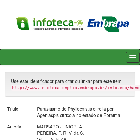
Skip
navigation
Use este identificador para citar ou linkar para este item:
http://www.infoteca.cnptia.embrapa.br/infoteca/hand
Título:
Parasitismo de Phyllocnistis citrella por
Ageniaspis citricola no estado de Roraima.
Autoria:
MARSARO JUNIOR, A. L.
PEREIRA, P. R. V. da S.
SÁ, L. A. N. de