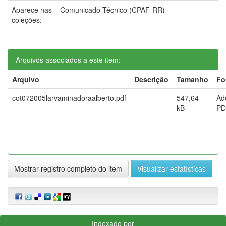
Aparece nas
Comunicado Técnico (CPAF-RR)
coleções:
Arquivos associados a este item:
Arquivo
Descrição
Tamanho
Fo
cot072005larvaminadoraalberto.pdf
547,64
Ad
kB
PD
Mostrar registro completo do item
Visualizar estatísticas
Indexado por