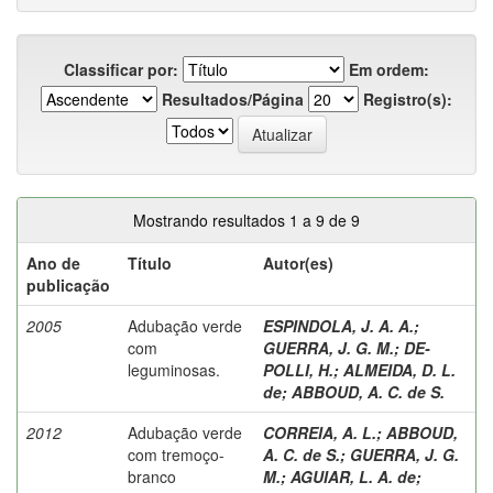
Classificar por:
Em ordem:
Resultados/Página
Registro(s):
Mostrando resultados 1 a 9 de 9
Ano de
Título
Autor(es)
publicação
2005
Adubação verde
ESPINDOLA, J. A. A.
;
com
GUERRA, J. G. M.
;
DE-
leguminosas.
POLLI, H.
;
ALMEIDA, D. L.
de
;
ABBOUD, A. C. de S.
2012
Adubação verde
CORREIA, A. L.
;
ABBOUD,
com tremoço-
A. C. de S.
;
GUERRA, J. G.
branco
M.
;
AGUIAR, L. A. de
;