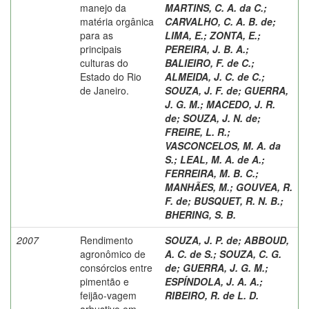
manejo da
MARTINS, C. A. da C.
;
matéria orgânica
CARVALHO, C. A. B. de
;
para as
LIMA, E.
;
ZONTA, E.
;
principais
PEREIRA, J. B. A.
;
culturas do
BALIEIRO, F. de C.
;
Estado do Rio
ALMEIDA, J. C. de C.
;
de Janeiro.
SOUZA, J. F. de
;
GUERRA,
J. G. M.
;
MACEDO, J. R.
de
;
SOUZA, J. N. de
;
FREIRE, L. R.
;
VASCONCELOS, M. A. da
S.
;
LEAL, M. A. de A.
;
FERREIRA, M. B. C.
;
MANHÃES, M.
;
GOUVEA, R.
F. de
;
BUSQUET, R. N. B.
;
BHERING, S. B.
2007
Rendimento
SOUZA, J. P. de
;
ABBOUD,
agronômico de
A. C. de S.
;
SOUZA, C. G.
consórcios entre
de
;
GUERRA, J. G. M.
;
pimentão e
ESPÍNDOLA, J. A. A.
;
feijão-vagem
RIBEIRO, R. de L. D.
arbustivo em