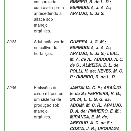
consorciada
RIBEIRO, R. de L. D.
;
com aveia-preta
ESPINDOLA, J. A. A.
;
antecedendo a
ARAUJO, E. da S.
alface sob
manejo
orgânico.
2023
Adubação verde
GUERRA, J. G. M.
;
no cultivo de
ESPINDOLA, J. A. A.
;
hortaliças.
ARAUJO, E. da S.
;
LEAL,
M. A. de A.
;
ABBOUD, A. C.
de S.
;
ALMEIDA, D. L. de
;
POLLI, H. de
;
NEVES, M. C.
P.
;
RIBEIRO, R. de L. D.
2005
Emissões de
JANTALIA, C. P.
;
ARAÚJO,
óxido nitroso em
E. da S.
;
FERREIRA, R. G.
;
um sistema de
SILVA, L. L. G. G. da
;
produção sob
ABOIM, M. C. R.
;
ARAÚJO,
manejo
D. A. de
;
PINHEIRO, E. M.
;
orgânico.
MIRANDA, E. M. de
;
ABBOUD, A. C. de S.
;
COSTA, J. R.
;
URQUIAGA,