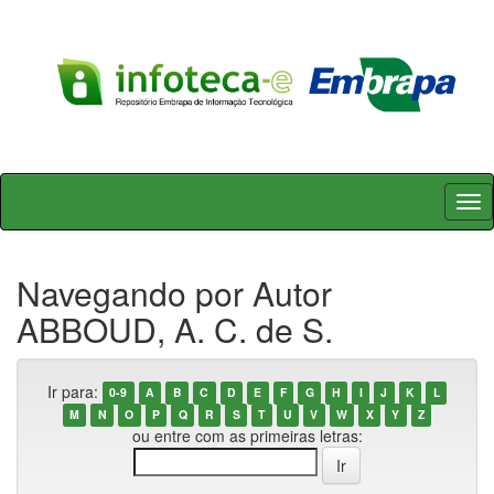
Skip
navigation
Navegando por Autor
ABBOUD, A. C. de S.
Ir para:
0-9
A
B
C
D
E
F
G
H
I
J
K
L
M
N
O
P
Q
R
S
T
U
V
W
X
Y
Z
ou entre com as primeiras letras: