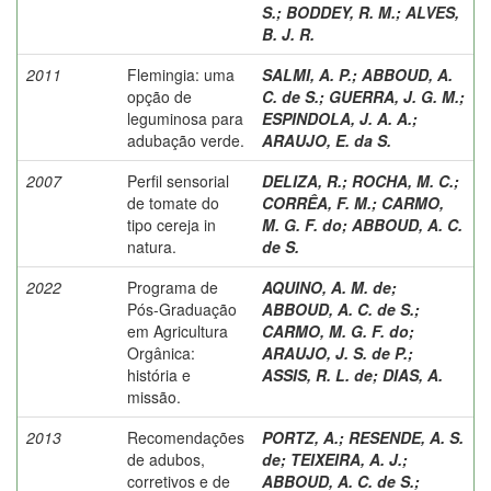
S.
;
BODDEY, R. M.
;
ALVES,
B. J. R.
2011
Flemingia: uma
SALMI, A. P.
;
ABBOUD, A.
opção de
C. de S.
;
GUERRA, J. G. M.
;
leguminosa para
ESPINDOLA, J. A. A.
;
adubação verde.
ARAUJO, E. da S.
2007
Perfil sensorial
DELIZA, R.
;
ROCHA, M. C.
;
de tomate do
CORRÊA, F. M.
;
CARMO,
tipo cereja in
M. G. F. do
;
ABBOUD, A. C.
natura.
de S.
2022
Programa de
AQUINO, A. M. de
;
Pós-Graduação
ABBOUD, A. C. de S.
;
em Agricultura
CARMO, M. G. F. do
;
Orgânica:
ARAUJO, J. S. de P.
;
história e
ASSIS, R. L. de
;
DIAS, A.
missão.
2013
Recomendações
PORTZ, A.
;
RESENDE, A. S.
de adubos,
de
;
TEIXEIRA, A. J.
;
corretivos e de
ABBOUD, A. C. de S.
;