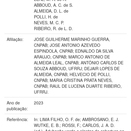
ABBOUD, A. C. de S.
ALMEIDA, D. L. de
POLLI, H. de
NEVES, M. C. P.
RIBEIRO, R. de L. D.
Afiliação:
JOSE GUILHERME MARINHO GUERRA,
CNPAB; JOSE ANTONIO AZEVEDO
ESPINDOLA, CNPAB; EDNALDO DA SILVA
ARAUJO, CNPAB; MARCO ANTONIO DE
ALMEIDA LEAL, CNPAB; ANTÔNIO CARLOS DE
SOUZA ABBOUD, UFRRJ; DEJAIR LOPES DE
ALMEIDA, CNPAB; HELVECIO DE POLLI,
CNPAB; MARIA CRISTINA PRATA NEVES,
CNPAB; RAUL DE LUCENA DUARTE RIBEIRO,
UFRRJ.
Ano de
2023
publicação:
Referência:
In: LIMA FILHO, O. F. de; AMBROSANO, E. J.
WUTKE, E. B.; ROSSI, F.; CARLOS, J. A. D.
(ed.). Adubação verde e plantas de cobertura no