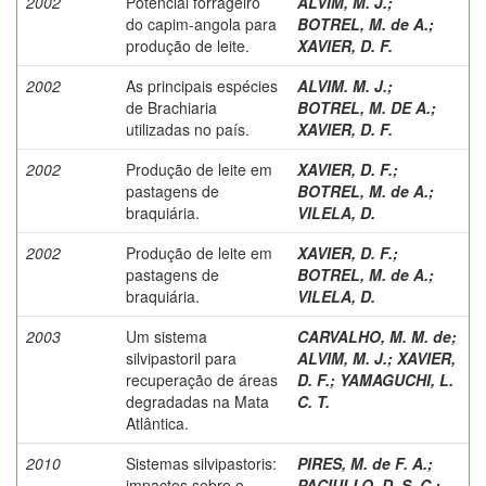
2002
Potencial forrageiro
ALVIM, M. J.
;
do capim-angola para
BOTREL, M. de A.
;
produção de leite.
XAVIER, D. F.
2002
As principais espécies
ALVIM. M. J.
;
de Brachiaria
BOTREL, M. DE A.
;
utilizadas no país.
XAVIER, D. F.
2002
Produção de leite em
XAVIER, D. F.
;
pastagens de
BOTREL, M. de A.
;
braquiária.
VILELA, D.
2002
Produção de leite em
XAVIER, D. F.
;
pastagens de
BOTREL, M. de A.
;
braquiária.
VILELA, D.
2003
Um sistema
CARVALHO, M. M. de
;
silvipastoril para
ALVIM, M. J.
;
XAVIER,
recuperação de áreas
D. F.
;
YAMAGUCHI, L.
degradadas na Mata
C. T.
Atlântica.
2010
Sistemas silvipastoris:
PIRES, M. de F. A.
;
impactos sobre o
PACIULLO, D. S. C.
;