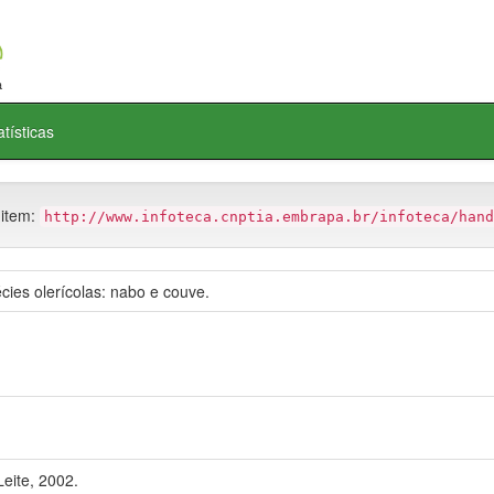
atísticas
 item:
http://www.infoteca.cnptia.embrapa.br/infoteca/hand
cies olerícolas: nabo e couve.
eite, 2002.