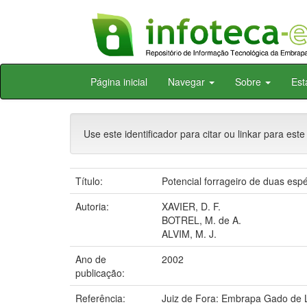
Skip
Página inicial
Navegar
Sobre
Est
navigation
Use este identificador para citar ou linkar para este
Título:
Potencial forrageiro de duas espé
Autoria:
XAVIER, D. F.
BOTREL, M. de A.
ALVIM, M. J.
Ano de
2002
publicação:
Referência:
Juiz de Fora: Embrapa Gado de L