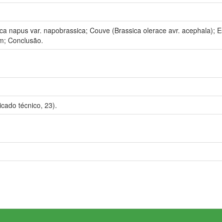
ca napus var. napobrassica; Couve (Brassica olerace avr. acephala); 
m; Conclusão.
ado técnico, 23).