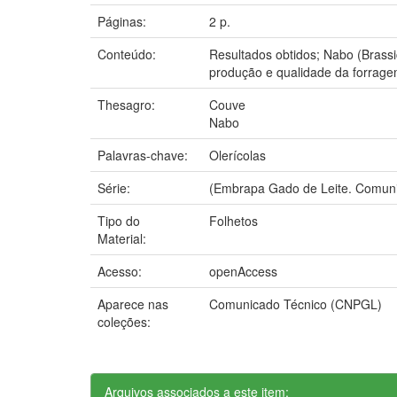
Páginas:
2 p.
Conteúdo:
Resultados obtidos; Nabo (Brassi
produção e qualidade da forrage
Thesagro:
Couve
Nabo
Palavras-chave:
Olerícolas
Série:
(Embrapa Gado de Leite. Comunic
Tipo do
Folhetos
Material:
Acesso:
openAccess
Aparece nas
Comunicado Técnico (CNPGL)
coleções:
Arquivos associados a este item: