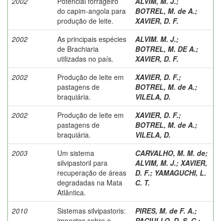
2002
Potencial forrageiro
ALVIM, M. J.
;
do capim-angola para
BOTREL, M. de A.
;
produção de leite.
XAVIER, D. F.
2002
As principais espécies
ALVIM. M. J.
;
de Brachiaria
BOTREL, M. DE A.
;
utilizadas no país.
XAVIER, D. F.
2002
Produção de leite em
XAVIER, D. F.
;
pastagens de
BOTREL, M. de A.
;
braquiária.
VILELA, D.
2002
Produção de leite em
XAVIER, D. F.
;
pastagens de
BOTREL, M. de A.
;
braquiária.
VILELA, D.
2003
Um sistema
CARVALHO, M. M. de
;
silvipastoril para
ALVIM, M. J.
;
XAVIER,
recuperação de áreas
D. F.
;
YAMAGUCHI, L.
degradadas na Mata
C. T.
Atlântica.
2010
Sistemas silvipastoris:
PIRES, M. de F. A.
;
impactos sobre o
PACIULLO, D. S. C.
;