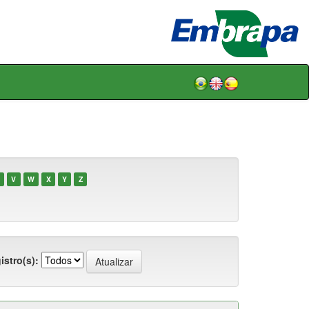
V
W
X
Y
Z
istro(s):