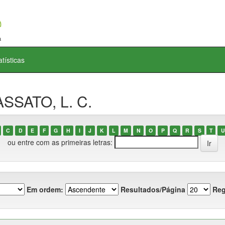
atísticas
ASSATO, L. C.
C
D
E
F
G
H
I
J
K
L
M
N
O
P
Q
R
S
T
U
ou entre com as primeiras letras:
Em ordem:
Resultados/Página
Reg