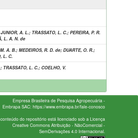
UNIOR, A. L.
;
TRASSATO, L. C.
;
PEREIRA, P. R.
, L. A. N. de
M. A. B.
;
MEDEIROS, R. D. de
;
DUARTE, O. R.
;
 L. C.
.
;
TRASSATO, L. C.
;
COELHO, V.
Empresa Brasileira de Pesquisa Agropecuária -
Embrapa
SAC:
https://www.embrapa.br/fale-conosco
conteúdo do repositório está licenciado sob a Licença
Creative Commons
Atribuição - NãoComercial -
SemDerivações 4.0 Internacional.