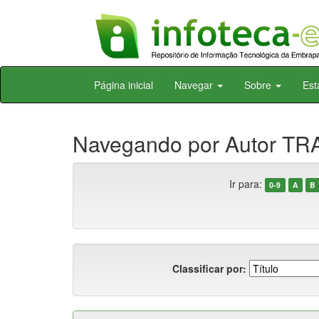
Skip
Página inicial
Navegar
Sobre
Est
navigation
Navegando por Autor TR
Ir para:
0-9
A
B
Classificar por: