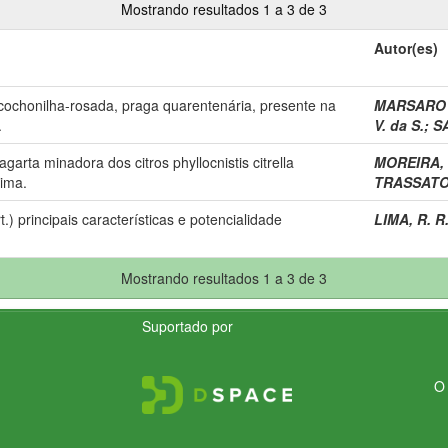
Mostrando resultados 1 a 3 de 3
Autor(es)
ochonilha-rosada, praga quarentenária, presente na
MARSARO J
.
V. da S.
;
SÁ
garta minadora dos citros phyllocnistis citrella
MOREIRA, 
aima.
TRASSATO,
) principais características e potencialidade
LIMA, R. R
Mostrando resultados 1 a 3 de 3
Suportado por
O 