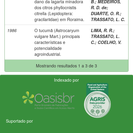
dano da lagarta minadora
B.
;
MEDEIROS,
dos citros phyllocnistis
R. D. de
;
citrella (Lepidoptera:
DUARTE, O. R.
;
gracilariidae) em Roraima.
TRASSATO, L. C.
1986
O tucumã (Astrocaryum
LIMA, R. R.
;
vulgare Mart.) principais
TRASSATO, L.
características e
C.
;
COELHO, V.
potencialidade
agroindustrial.
Mostrando resultados 1 a 3 de 3
Indexado por
Suportado por