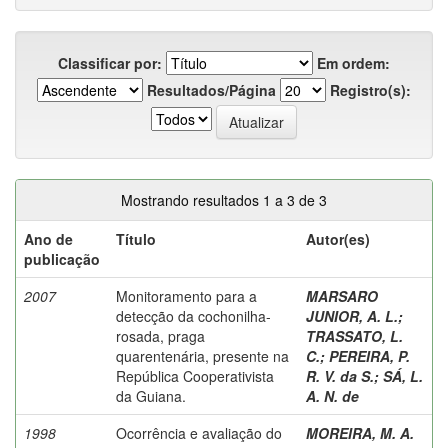
Classificar por:
Em ordem:
Resultados/Página
Registro(s):
Mostrando resultados 1 a 3 de 3
Ano de
Título
Autor(es)
publicação
2007
Monitoramento para a
MARSARO
detecção da cochonilha-
JUNIOR, A. L.
;
rosada, praga
TRASSATO, L.
quarentenária, presente na
C.
;
PEREIRA, P.
República Cooperativista
R. V. da S.
;
SÁ, L.
da Guiana.
A. N. de
1998
Ocorrência e avaliação do
MOREIRA, M. A.