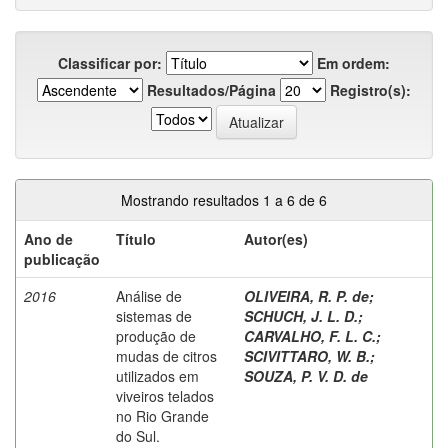
Classificar por:
Em ordem:
Resultados/Página
Registro(s):
Mostrando resultados 1 a 6 de 6
Ano de
Título
Autor(es)
publicação
2016
Análise de
OLIVEIRA, R. P. de
;
sistemas de
SCHUCH, J. L. D.
;
produção de
CARVALHO, F. L. C.
;
mudas de citros
SCIVITTARO, W. B.
;
utilizados em
SOUZA, P. V. D. de
viveiros telados
no Rio Grande
do Sul.