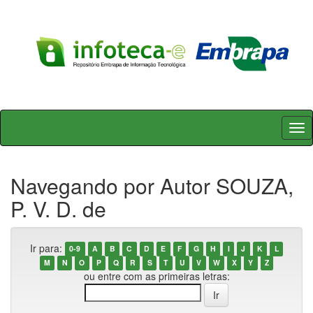
Skip
navigation
Navegando por Autor SOUZA,
P. V. D. de
Ir para:
0-9
A
B
C
D
E
F
G
H
I
J
K
L
M
N
O
P
Q
R
S
T
U
V
W
X
Y
Z
ou entre com as primeiras letras: