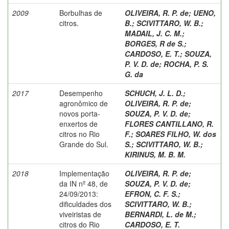
2009
Borbulhas de
OLIVEIRA, R. P. de
;
UENO,
citros.
B.
;
SCIVITTARO, W. B.
;
MADAIL, J. C. M.
;
BORGES, R de S.
;
CARDOSO, E. T.
;
SOUZA,
P. V. D. de
;
ROCHA, P. S.
G. da
2017
Desempenho
SCHUCH, J. L. D.
;
agronômico de
OLIVEIRA, R. P. de
;
novos porta-
SOUZA, P. V. D. de
;
enxertos de
FLORES CANTILLANO, R.
citros no Rio
F.
;
SOARES FILHO, W. dos
Grande do Sul.
S.
;
SCIVITTARO, W. B.
;
KIRINUS, M. B. M.
2018
Implementação
OLIVEIRA, R. P. de
;
da IN nº 48, de
SOUZA, P. V. D. de
;
24/09/2013:
EFRON, C. F. S.
;
dificuldades dos
SCIVITTARO, W. B.
;
viveiristas de
BERNARDI, L. de M.
;
citros do Rio
CARDOSO, E. T.