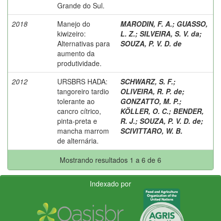
Grande do Sul.
2018
Manejo do
MARODIN, F. A.
;
GUASSO,
kiwizeiro:
L. Z.
;
SILVEIRA, S. V. da
;
Alternativas para
SOUZA, P. V. D. de
aumento da
produtividade.
2012
URSBRS HADA:
SCHWARZ, S. F.
;
tangoreiro tardio
OLIVEIRA, R. P. de
;
tolerante ao
GONZATTO, M. P.
;
cancro cítrico,
KÖLLER, O. C.
;
BENDER,
pinta-preta e
R. J.
;
SOUZA, P. V. D. de
;
mancha marrom
SCIVITTARO, W. B.
de alternária.
Mostrando resultados 1 a 6 de 6
Indexado por