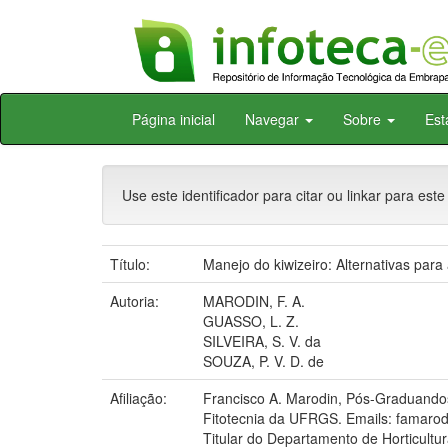
Skip
Página inicial
Navegar
Sobre
Est
navigation
Use este identificador para citar ou linkar para este
Título:
Manejo do kiwizeiro: Alternativas par
Autoria:
MARODIN, F. A.
GUASSO, L. Z.
SILVEIRA, S. V. da
SOUZA, P. V. D. de
Afiliação:
Francisco A. Marodin, Pós-Graduand
Fitotecnia da UFRGS. Emails: famar
Titular do Departamento de Horticult