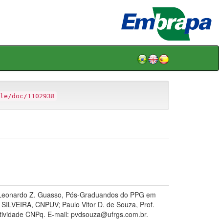
le/doc/1102938
; Leonardo Z. Guasso, Pós-Graduandos do PPG em
ILVEIRA, CNPUV; Paulo Vitor D. de Souza, Prof.
utividade CNPq. E-mail: pvdsouza@ufrgs.com.br.