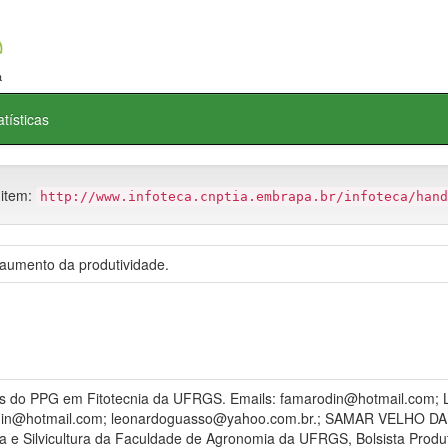
atísticas
 item:
http://www.infoteca.cnptia.embrapa.br/infoteca/hand
a aumento da produtividade.
os do PPG em Fitotecnia da UFRGS. Emails: famarodin@hotmail.com
odin@hotmail.com; leonardoguasso@yahoo.com.br.; SAMAR VELHO DA S
ura e Silvicultura da Faculdade de Agronomia da UFRGS, Bolsista Prod