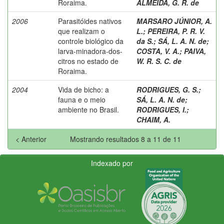
Roraima.
ALMEIDA, G. R. de
2006
Parasitóides nativos
MARSARO JÚNIOR, A.
que realizam o
L.
;
PEREIRA, P. R. V.
controle biológico da
da S.
;
SÁ, L. A. N. de
;
larva-minadora-dos-
COSTA, V. A.
;
PAIVA,
citros no estado de
W. R. S. C. de
Roraima.
2004
Vida de bicho: a
RODRIGUES, G. S.
;
fauna e o meio
SÁ, L. A. N. de
;
ambiente no Brasil.
RODRIGUES, I.
;
CHAIM, A.
< Anterior
Mostrando resultados 8 a 11 de 11
Indexado por