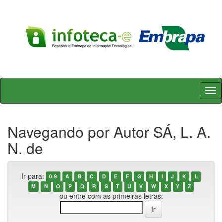
Skip
navigation
Navegando por Autor SÁ, L. A.
N. de
Ir para:
0-9
A
B
C
D
E
F
G
H
I
J
K
L
M
N
O
P
Q
R
S
T
U
V
W
X
Y
Z
ou entre com as primeiras letras: