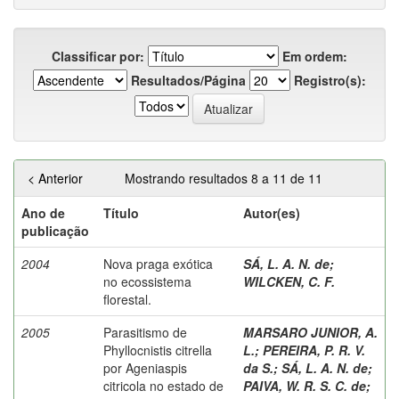
Classificar por:
Em ordem:
Resultados/Página
Registro(s):
< Anterior
Mostrando resultados 8 a 11 de 11
Ano de
Título
Autor(es)
publicação
2004
Nova praga exótica
SÁ, L. A. N. de
;
no ecossistema
WILCKEN, C. F.
florestal.
2005
Parasitismo de
MARSARO JUNIOR, A.
Phyllocnistis citrella
L.
;
PEREIRA, P. R. V.
por Ageniaspis
da S.
;
SÁ, L. A. N. de
;
citricola no estado de
PAIVA, W. R. S. C. de
;