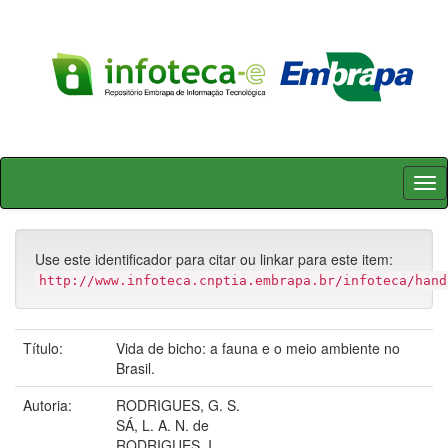
Skip
navigation
Use este identificador para citar ou linkar para este item:
http://www.infoteca.cnptia.embrapa.br/infoteca/hand
Título:
Vida de bicho: a fauna e o meio ambiente no
Brasil.
Autoria:
RODRIGUES, G. S.
SÁ, L. A. N. de
RODRIGUES, I.