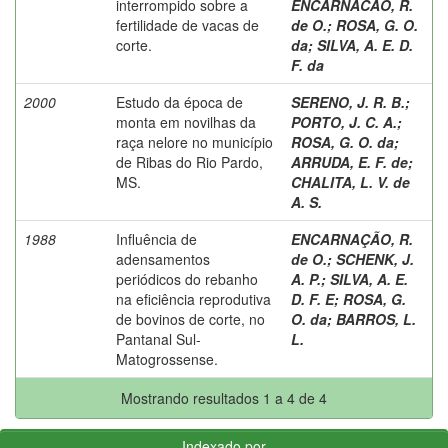
interrompido sobre a
ENCARNACAO, R.
fertilidade de vacas de
de O.
;
ROSA, G. O.
corte.
da
;
SILVA, A. E. D.
F. da
2000
Estudo da época de
SERENO, J. R. B.
;
monta em novilhas da
PORTO, J. C. A.
;
raça nelore no município
ROSA, G. O. da
;
de Ribas do Rio Pardo,
ARRUDA, E. F. de
;
MS.
CHALITA, L. V. de
A. S.
1988
Influência de
ENCARNAÇÃO, R.
adensamentos
de O.
;
SCHENK, J.
periódicos do rebanho
A. P.
;
SILVA, A. E.
na eficiência reprodutiva
D. F. E
;
ROSA, G.
de bovinos de corte, no
O. da
;
BARROS, L.
Pantanal Sul-
L.
Matogrossense.
Mostrando resultados 1 a 4 de 4
Indexado por