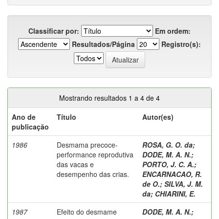
Classificar por:
Em ordem:
Resultados/Página
Registro(s):
Mostrando resultados 1 a 4 de 4
Ano de
Título
Autor(es)
publicação
1986
Desmama precoce-
ROSA, G. O. da
;
performance reprodutiva
DODE, M. A. N.
;
das vacas e
PORTO, J. C. A.
;
desempenho das crias.
ENCARNACAO, R.
de O.
;
SILVA, J. M.
da
;
CHIARINI, E.
1987
Efeito do desmame
DODE, M. A. N.
;