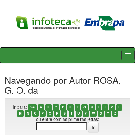
Skip
navigation
Navegando por Autor ROSA,
G. O. da
Ir para:
0-9
A
B
C
D
E
F
G
H
I
J
K
L
M
N
O
P
Q
R
S
T
U
V
W
X
Y
Z
ou entre com as primeiras letras: