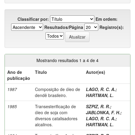
Classificar por:
Em ordem:
Resultados/Página
Registro(s):
Mostrando resultados 1 a 4 de 4
Ano de
Título
Autor(es)
publicação
1987
Composição de óleo de
LAGO, R. C. A.
;
dendê brasileiro.
HARTMAN, L.
1985
Transesterificação de
SZPIZ, R. R.
;
óleo de soja com
JABLONKA, F. H.
;
diversos catalisadores
LAGO, R. C. A.
;
alcalinos.
HARTMAN, L.