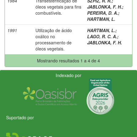
1984
Transesterificação de
SZPIZ, R. R.
;
óleos vegetais para fins
JABLONKA, F. H.
;
combustíveis.
PEREIRA, D. A.
;
HARTMAN, L.
1991
Utilização de ácido
HARTMAN, L.
;
oxálico no
LAGO, R. C. A.
;
processamento de
JABLONKA, F. H.
óleos vegetais.
Mostrando resultados 1 a 4 de 4
Indexado por
Suportado por