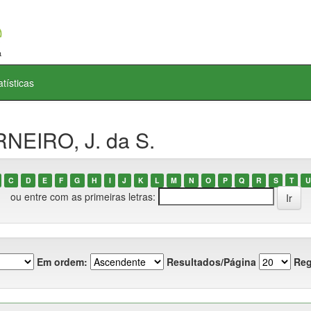
atísticas
NEIRO, J. da S.
C
D
E
F
G
H
I
J
K
L
M
N
O
P
Q
R
S
T
U
ou entre com as primeiras letras:
Em ordem:
Resultados/Página
Reg