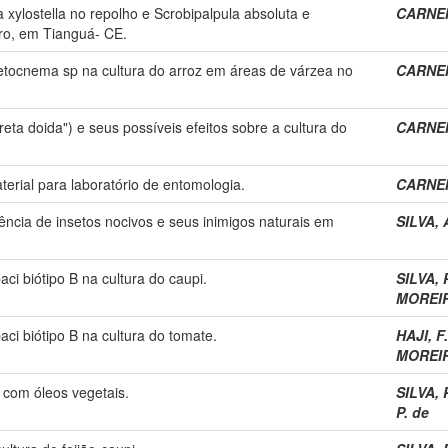
a xylostella no repolho e Scrobipalpula absoluta e
CARNEIR
iro, em Tianguá- CE.
etocnema sp na cultura do arroz em áreas de várzea no
CARNEIR
ta doida") e seus possíveis efeitos sobre a cultura do
CARNEIR
terial para laboratório de entomologia.
CARNEIR
ncia de insetos nocivos e seus inimigos naturais em
SILVA, 
i biótipo B na cultura do caupi.
SILVA, P
MOREIRA
i biótipo B na cultura do tomate.
HAJI, F.
MOREIR
com óleos vegetais.
SILVA, P
P. de