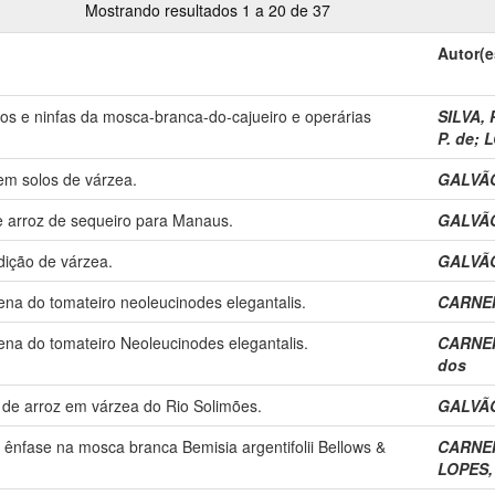
Mostrando resultados 1 a 20 de 37
Autor(e
os e ninfas da mosca-branca-do-cajueiro e operárias
SILVA, P
P. de
;
L
em solos de várzea.
GALVÃO,
de arroz de sequeiro para Manaus.
GALVÃO,
dição de várzea.
GALVÃO,
ena do tomateiro neoleucinodes elegantalis.
CARNEIR
ena do tomateiro Neoleucinodes elegantalis.
CARNEIR
dos
 de arroz em várzea do Rio Solimões.
GALVÃO,
ênfase na mosca branca Bemisia argentifolii Bellows &
CARNEIR
LOPES, 