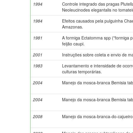
1994
Controle integrado das pragas Plutell
Neoleucinodes elegantalis no tomate
1984
Efeitos causados pela pulguinha Cha
Amazonas.
1981
A formiga Ectatomma spp ("formiga pre
feijão caupi.
2001
Instruções sobre coleta e envio de ma
1983
Levantamento e intensidade de ocorrê
culturas temporárias.
2004
Manejo da mosca-branca Bemisia tabac
2004
Manejo da mosca-branca Bemisia tabac
2008
Manejo da mosca-branca-do-cajueiro 