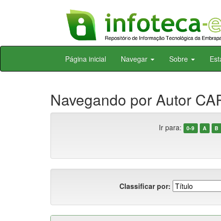
Skip
Página inicial
Navegar
Sobre
Est
navigation
Navegando por Autor CAR
Ir para:
0-9
A
B
Classificar por: