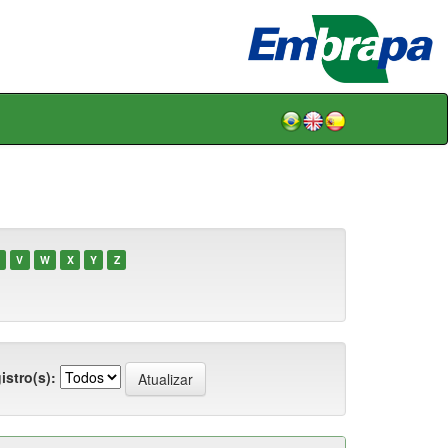
V
W
X
Y
Z
istro(s):