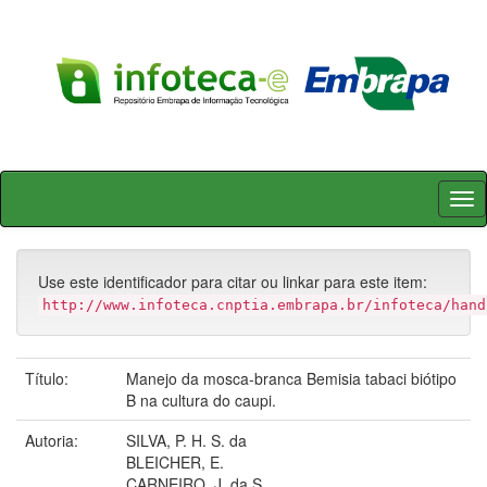
Skip
navigation
Use este identificador para citar ou linkar para este item:
http://www.infoteca.cnptia.embrapa.br/infoteca/hand
Título:
Manejo da mosca-branca Bemisia tabaci biótipo
B na cultura do caupi.
Autoria:
SILVA, P. H. S. da
BLEICHER, E.
CARNEIRO, J. da S.