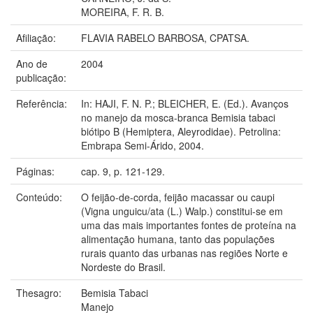
MOREIRA, F. R. B.
Afiliação:
FLAVIA RABELO BARBOSA, CPATSA.
Ano de
2004
publicação:
Referência:
In: HAJI, F. N. P.; BLEICHER, E. (Ed.). Avanços
no manejo da mosca-branca Bemisia tabaci
biótipo B (Hemiptera, Aleyrodidae). Petrolina:
Embrapa Semi-Árido, 2004.
Páginas:
cap. 9, p. 121-129.
Conteúdo:
O feijão-de-corda, feijão macassar ou caupi
(Vigna unguicu/ata (L.) Walp.) constitui-se em
uma das mais importantes fontes de proteína na
alimentação humana, tanto das populações
rurais quanto das urbanas nas regiões Norte e
Nordeste do Brasil.
Thesagro:
Bemisia Tabaci
Manejo